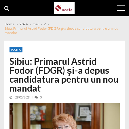
Skip to navigation
Skip to content
Home
2024
mai
2
Sibiu: Primarul Astrid Fodor (FDGR) şi-a depus candidatura pentru un nou
mandat
POLITIC
Sibiu: Primarul Astrid
Fodor (FDGR) şi-a depus
candidatura pentru un nou
mandat
02/05/2024
0