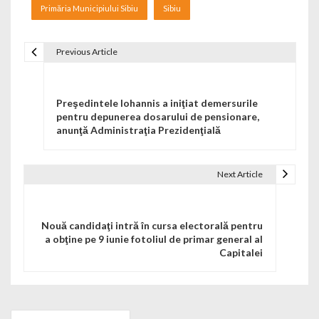
Primăria Municipiului Sibiu
Sibiu
Previous Article
Navigare în articole
Preşedintele Iohannis a iniţiat demersurile
pentru depunerea dosarului de pensionare,
anunţă Administraţia Prezidenţială
Next Article
Nouă candidaţi intră în cursa electorală pentru
a obţine pe 9 iunie fotoliul de primar general al
Capitalei
Search for: