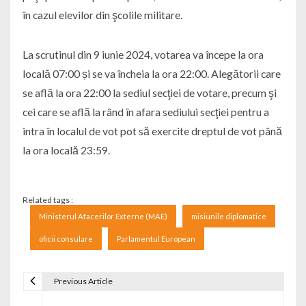
în cazul elevilor din şcolile militare.
La scrutinul din 9 iunie 2024, votarea va începe la ora
locală 07:00 și se va încheia la ora 22:00. Alegătorii care
se află la ora 22:00 la sediul secţiei de votare, precum şi
cei care se află la rând în afara sediului secţiei pentru a
intra în localul de vot pot să exercite dreptul de vot până
la ora locală 23:59.
Related tags :
Ministerul Afacerilor Externe (MAE)
misiunile diplomatice
oficii consulare
Parlamentul European
Previous Article
Navigare în articole