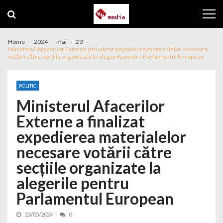
Skip to navigation
Skip to content
Home
2024
mai
23
Ministerul Afacerilor Externe a finalizat expedierea materialelor necesare
votării către secțiile organizate la alegerile pentru Parlamentul European
POLITIC
Ministerul Afacerilor
Externe a finalizat
expedierea materialelor
necesare votării către
secțiile organizate la
alegerile pentru
Parlamentul European
23/05/2024
0