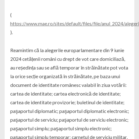
(
https://www.mae.ro/sites/default/files/file/anul_2024/aleger
).
Reamintim că la alegerile europarlamentare din 9 iunie
2024 cetățenii români cu drept de vot care domiciliază,
au reședința sau se află temporar în străinătate pot vota
la orice secție organizată în străinătate, pe baza unui
document de identitate românesc valabil în ziua votării:
cartea de identitate; cartea electronică de identitate;
cartea de identitate provizorie; buletinul de identitate;
paşaportul diplomatic; paşaportul diplomatic electronic;
paşaportul de serviciu; paşaportul de serviciu electronic;
paşaportul simplu; paşaportul simplu electronic;
paşaportul simplu temporar; carnetul de serviciu militar,