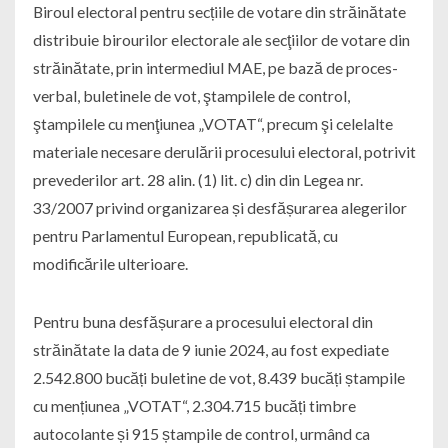
Biroul electoral pentru secțiile de votare din străinătate
distribuie birourilor electorale ale secţiilor de votare din
străinătate, prin intermediul MAE, pe bază de proces-
verbal, buletinele de vot, ştampilele de control,
ştampilele cu menţiunea „VOTAT“, precum şi celelalte
materiale necesare derulării procesului electoral, potrivit
prevederilor art. 28 alin. (1) lit. c) din din Legea nr.
33/2007 privind organizarea și desfășurarea alegerilor
pentru Parlamentul European, republicată, cu
modificările ulterioare.
Pentru buna desfășurare a procesului electoral din
străinătate la data de 9 iunie 2024, au fost expediate
2.542.800 bucăți buletine de vot, 8.439 bucăți ștampile
cu mențiunea „VOTAT“, 2.304.715 bucăți timbre
autocolante și 915 ștampile de control, urmând ca