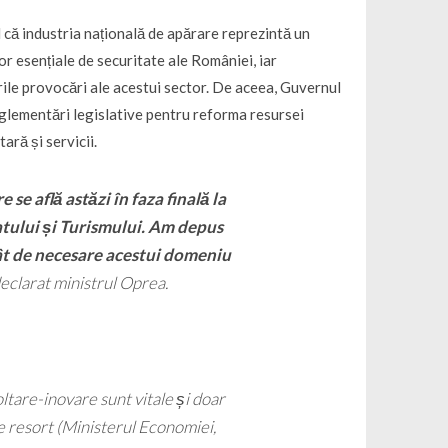
l că industria națională de apărare reprezintă un
or esențiale de securitate ale României, iar
rile provocări ale acestui sector. De aceea, Guvernul
reglementări legislative pentru reforma resursei
ară și servicii.
se află astăzi în faza finală la
tului și Turismului. Am depus
tât de necesare acestui domeniu
 declarat ministrul Oprea.
oltare-inovare sunt vitale și doar
de resort (Ministerul Economiei,