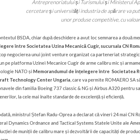
Antreprenoriatului și Turismului și Ministerul Apă
cercetare și universități industria de apărare va pu
unor produse competitive, cu valoa
ontextul BSDA, chiar după deschidere a avut loc semnarea a două m
elegere între Societatea Uzina Mecanică Cugir, sucursala CN R
cop negocierea unui joint venture organizat ca parteneriat strategic 
n pe platforma Uzinei Mecanice Cugir de arme calibru mic și armam
nologie NATO și
Memorandumul de înțelegere între Societatea 
craft Technology Center Ungaria
, care va permite ROMAERO SA să fu
navele din familia Boeing 737 classic & NG și Airbus A320 pentru sati
enerilor, la cele mai înalte standarde de excelență și eficiență.
dată, ministrul Ștefan Radu-Oprea a declarat că vineri 24 mai CN
ral Dynamics Ordnance and Tactical Systems Statele Unite ale Ameri
ucției de muniții de calibru mare și dezvoltării de capacități de produ
arm.