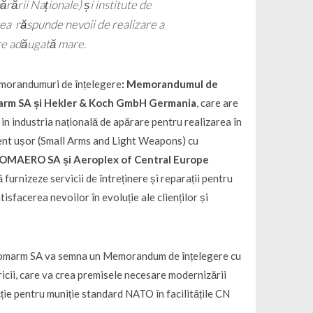
rării Naționale) și institute de
tea răspunde nevoii de realizare a
re adăugată mare.
emorandumuri de înțelegere
: Memorandumul de
omarm SA și Hekler & Koch GmbH Germania
, care are
in industria națională de apărare pentru realizarea în
ent ușor (Small Arms and Light Weapons) cu
ROMAERO SA și Aeroplex of Central Europe
rnizeze servicii de întreținere și reparații pentru
sfacerea nevoilor în evoluție ale clienților și
 Romarm SA va semna un Memorandum de înțelegere cu
cii, care va crea premisele necesare modernizării
cție pentru muniție standard NATO în facilitățile CN