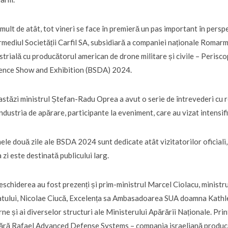
mult de atât, tot vineri se face în premieră un pas important în persp
rmediul Societății Carfil SA, subsidiară a companiei naționale Romar
strială cu producătorul american de drone militare și civile – Perisc
ence Show and Exhibition (BSDA) 2024.
astăzi ministrul Ștefan-Radu Oprea a avut o serie de întrevederi cu
industria de apărare, participante la eveniment, care au vizat intensif
ele două zile ale BSDA 2024 sunt dedicate atât vizitatorilor oficiali, c
a zi este destinată publicului larg.
eschiderea au fost prezenți și prim-ministrul Marcel Ciolacu
,
ministru
tului, Nicolae Ciucă, Excelența sa Ambasadoarea SUA doamna Kathlee
rne și ai diverselor structuri ale Ministerului Apărării Naționale. Pr
ră Rafael Advanced Defense Systems – compania israeliană producă