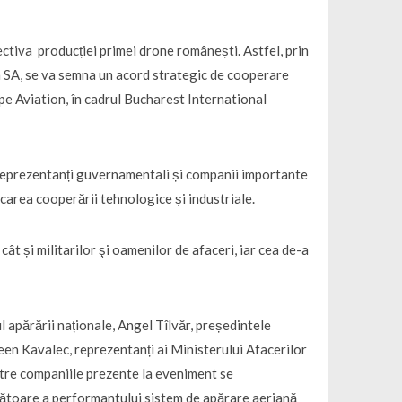
ectiva producției primei drone românești. Astfel, prin
m SA, se va semna un acord strategic de cooperare
ope Aviation, în cadrul Bucharest International
 reprezentanți guvernamentali și companii importante
icarea cooperării tehnologice și industriale.
ât și militarilor şi oamenilor de afaceri, iar cea de-a
l apărării naționale, Angel Tîlvăr, președintele
n Kavalec, reprezentanți ai Ministerului Afacerilor
intre companiile prezente la eveniment se
toare a performantului sistem de apărare aeriană