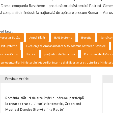
 Dome, compania Raytheon – producătorul sistemului Patriot, Gener
și companii din industria națională de apărare precum Romarm, Aero
ed tags :
Aerostar Bacău
Angel Tîlvăr
BAE Systems
Beretta
dar și co
Elbit Systems
Excelența sa Ambasadoarea SUA doamna Kathleen Kavalec
Nicolae Ciuca
Patriot
președintele Senatului
Prim-ministrul Marce
reprezentanți ai Ministerului Afacerilor Interne și ai diverselor structuri ale Minister
Previous Article
vigare în articole
România, alături de alte 9 țări dunărene, participă
la crearea traseului turistic tematic „Green and
Mystical Danube Storytelling Route”