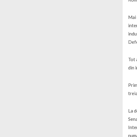
Mai 
inte
indu
Def
Tot 
din 
Prim
trei
La d
Sena
Inte
numă