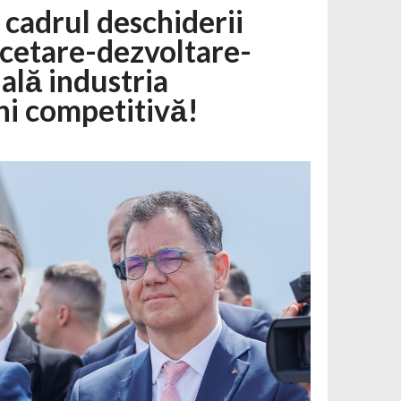
cadrul deschiderii
rcetare-dezvoltare-
nală industria
i competitivă!