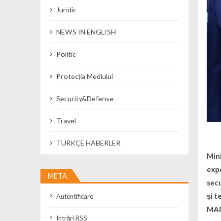
Juridic
NEWS IN ENGLISH
Politic
Protecția Mediului
Security&Defense
Travel
TÜRKÇE HABERLER
Mini
expo
META
secu
şi t
Autentificare
MA
Intrări
RSS