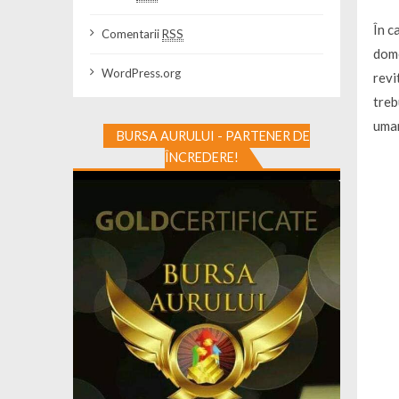
În c
Comentarii
RSS
dome
WordPress.org
revi
treb
uman
BURSA AURULUI - PARTENER DE
ÎNCREDERE!