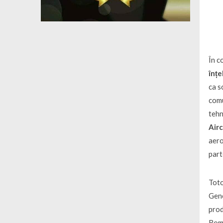
În c
înț
ca s
comu
teh
Air
aero
part
Toto
Gene
prod
Rom