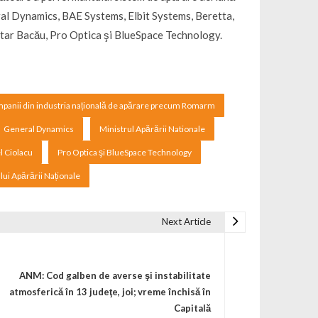
al Dynamics, BAE Systems, Elbit Systems, Beretta,
star Bacău, Pro Optica şi BlueSpace Technology.
mpanii din industria națională de apărare precum Romarm
General Dynamics
Ministrul Apărării Nationale
l Ciolacu
Pro Optica şi BlueSpace Technology
ului Apărării Naționale
Next Article
ANM: Cod galben de averse şi instabilitate
atmosferică în 13 judeţe, joi; vreme închisă în
Capitală