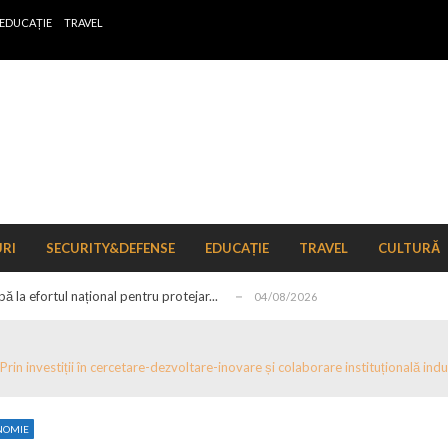
EDUCAȚIE
TRAVEL
 de locuri noi la Zlatna prin Programul...
15/07/2026
erea publică pentru proiectul de lege care...
15/07/2026
URI
SECURITY&DEFENSE
EDUCAȚIE
TRAVEL
CULTURĂ
bis descoperit într-un colet și ascu...
15/07/2026
ă la efortul național pentru protejar...
04/08/2026
FIDELIS din luna august
04/08/2026
ectul Catalogului național al zonelor pri...
04/08/2026
rin investiții în cercetare-dezvoltare-inovare și colaborare instituțională i
r de schimb ale pieței valutare în format...
04/08/2026
n pe tema energiei
04/08/2026
NOMIE
zut în perioada ianuarie–mai 2026
15/07/2026