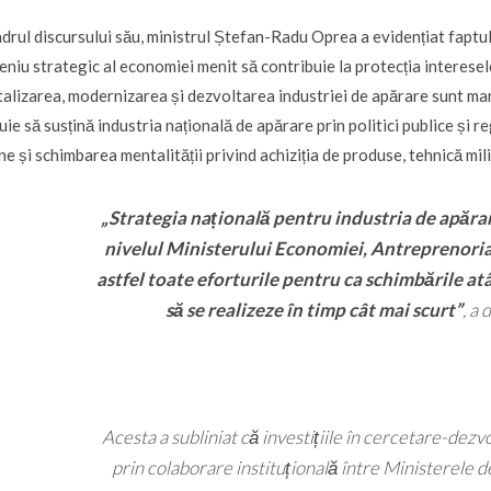
adrul discursului său, ministrul Ștefan-Radu Oprea a evidențiat faptu
niu strategic al economiei menit să contribuie la protecția interesel
talizarea, modernizarea și dezvoltarea industriei de apărare sunt ma
uie să susțină industria națională de apărare prin politici publice și 
e și schimbarea mentalității privind achiziția de produse, tehnică milit
„Strategia națională pentru industria de apărare 
nivelul Ministerului Economiei, Antreprenoria
astfel toate eforturile pentru ca schimbările a
să se realizeze în timp cât mai scurt”
, a
Acesta a subliniat că investițiile în cercetare-dezv
prin colaborare instituțională între Ministerele 