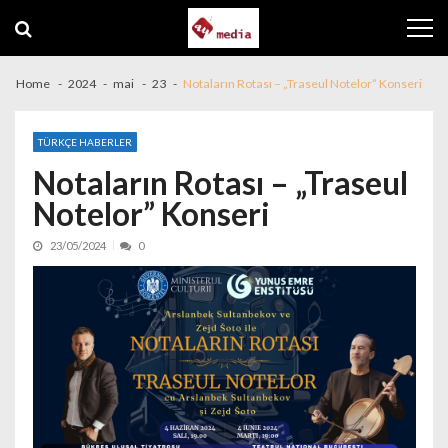
Skip to navigation
Skip to content
Home
2024
mai
23
Notaların Rotası – „Traseul Notelor” Konseri
TÜRKÇE HABERLER
Notaların Rotası – „Traseul
Notelor” Konseri
23/05/2024
0