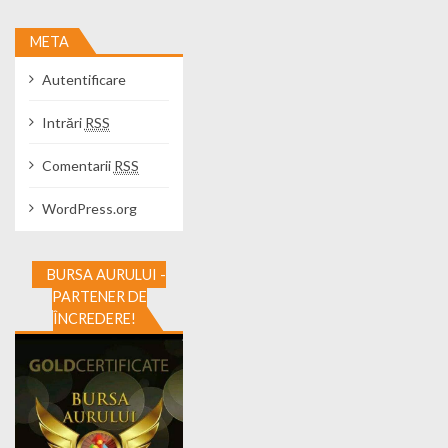
META
Autentificare
Intrări
RSS
Comentarii
RSS
WordPress.org
BURSA AURULUI -
PARTENER DE
ÎNCREDERE!