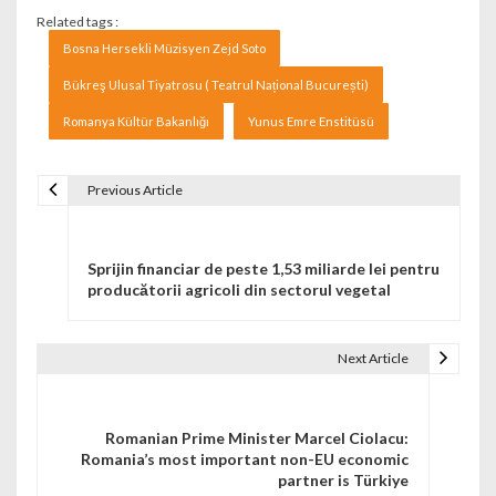
Related tags :
Bosna Hersekli Müzisyen Zejd Soto
Bükreş Ulusal Tiyatrosu ( Teatrul Național București)
Romanya Kültür Bakanlığı
Yunus Emre Enstitüsü
Previous Article
Navigare în articole
Sprijin financiar de peste 1,53 miliarde lei pentru
producătorii agricoli din sectorul vegetal
Next Article
Romanian Prime Minister Marcel Ciolacu:
Romania’s most important non-EU economic
partner is Türkiye