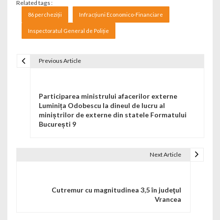
Related tags :
86 percheziții
Infracțiuni Economico-Financiare
Inspectoratul General de Poliție
Previous Article
Navigare în articole
Participarea ministrului afacerilor externe
Luminița Odobescu la dineul de lucru al
miniștrilor de externe din statele Formatului
București 9
Next Article
Cutremur cu magnitudinea 3,5 în judeţul
Vrancea