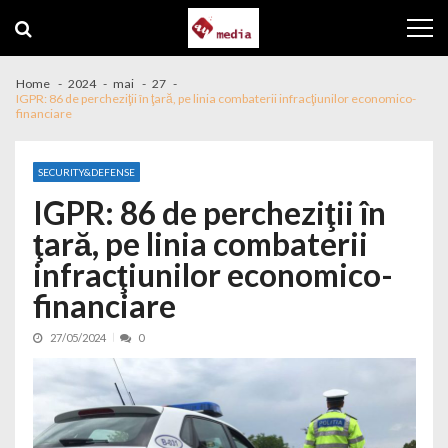
Skip to navigation
Skip to content
Home
2024
mai
27
IGPR: 86 de percheziţii în ţară, pe linia combaterii infracţiunilor economico-
financiare
SECURITY&DEFENSE
IGPR: 86 de percheziţii în
ţară, pe linia combaterii
infracţiunilor economico-
financiare
27/05/2024
0