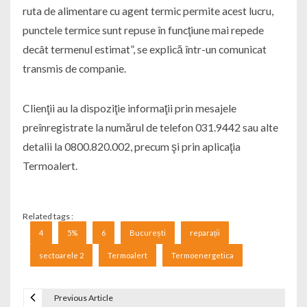
ruta de alimentare cu agent termic permite acest lucru,
punctele termice sunt repuse în funcţiune mai repede
decât termenul estimat”, se explică într-un comunicat
transmis de companie.
Clienţii au la dispoziţie informaţii prin mesajele
preînregistrate la numărul de telefon 031.9442 sau alte
detalii la 0800.820.002, precum şi prin aplicaţia
Termoalert.
Related tags :
4
5%
6
București
reparații
sectoarele 2
Termoalert
Termoenergetica
Previous Article