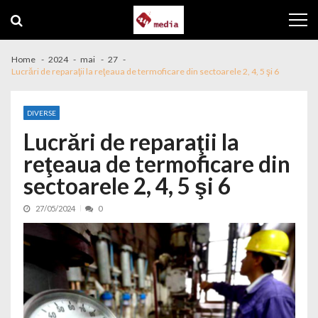
Skip to navigation
Skip to content
Home
2024
mai
27
Lucrări de reparaţii la reţeaua de termoficare din sectoarele 2, 4, 5 şi 6
DIVERSE
Lucrări de reparaţii la
reţeaua de termoficare din
sectoarele 2, 4, 5 şi 6
27/05/2024
0