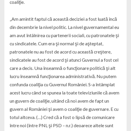
coaliţie.
„Am amintit faptul că această deciziei a fost luată încă
din decembrie la nivel politic. La nivel guvernamental eu
am avut întâlnirea cu partenerii sociali, cu patronatele şi
cu sindicatele. Cum era şi normal şi de aşteptat,
patronatele nu au fost de acord cu această creştere,
sindicatele au fost de acord şi atunci Guvernul a fost cel
care a decis. Una înseamnă o funcţionare politică şi alt
lucru înseamnă funcţionarea administrativă. Nu putem
confunda coaliţia cu Guvernul României. S-a întâmplat
acest lucru când se spunea la toate televiziunile că avem
un guvern de coaliţie, uitând că noi avem de fapt un
guvern al României şi avem o coaliţie de guvernare. E cu
totul altceva. (…) Cred că a fost o lipsă de comunicare
între noi (între PNL şi PSD – n.r.) deoarece altele sunt