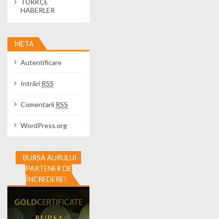
TÜRKÇE
HABERLER
META
Autentificare
Intrări
RSS
Comentarii
RSS
WordPress.org
BURSA AURULUI -
PARTENER DE
ÎNCREDERE!