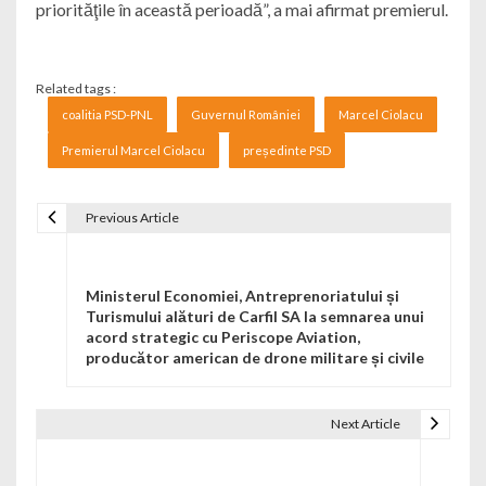
priorităţile în această perioadă”, a mai afirmat premierul.
Related tags :
coalitia PSD-PNL
Guvernul României
Marcel Ciolacu
Premierul Marcel Ciolacu
președinte PSD
Previous Article
Navigare în articole
Ministerul Economiei, Antreprenoriatului și
Turismului alături de Carfil SA la semnarea unui
acord strategic cu Periscope Aviation,
producător american de drone militare și civile
Next Article