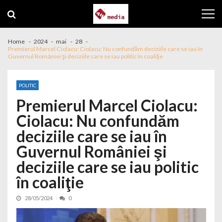
Skip to navigation
Skip to content
Home
2024
mai
28
Premierul Marcel Ciolacu: Ciolacu: Nu confundăm deciziile care se iau în
Guvernul României şi deciziile care se iau politic în coaliţie
POLITIC
Premierul Marcel Ciolacu:
Ciolacu: Nu confundăm
deciziile care se iau în
Guvernul României şi
deciziile care se iau politic
în coaliţie
28/05/2024
0