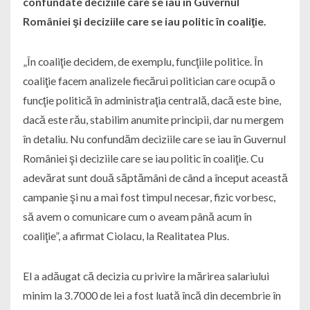
confundate deciziile care se iau în Guvernul
României şi deciziile care se iau politic în coaliţie.
„În coaliţie decidem, de exemplu, funcţiile politice. În
coaliţie facem analizele fiecărui politician care ocupă o
funcţie politică în administraţia centrală, dacă este bine,
dacă este rău, stabilim anumite principii, dar nu mergem
în detaliu. Nu confundăm deciziile care se iau în Guvernul
României şi deciziile care se iau politic în coaliţie. Cu
adevărat sunt două săptămâni de când a început această
campanie şi nu a mai fost timpul necesar, fizic vorbesc,
să avem o comunicare cum o aveam până acum în
coaliţie”, a afirmat Ciolacu, la Realitatea Plus.
El a adăugat că decizia cu privire la mărirea salariului
minim la 3.7000 de lei a fost luată încă din decembrie în