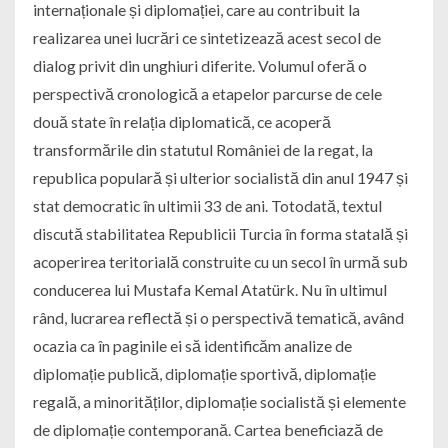
internaționale și diplomației, care au contribuit la
realizarea unei lucrări ce sintetizează acest secol de
dialog privit din unghiuri diferite. Volumul oferă o
perspectivă cronologică a etapelor parcurse de cele
două state în relația diplomatică, ce acoperă
transformările din statutul României de la regat, la
republica populară și ulterior socialistă din anul 1947 și
stat democratic în ultimii 33 de ani. Totodată, textul
discută stabilitatea Republicii Turcia în forma statală și
acoperirea teritorială construite cu un secol în urmă sub
conducerea lui Mustafa Kemal Atatürk. Nu în ultimul
rând, lucrarea reflectă și o perspectivă tematică, având
ocazia ca în paginile ei să identificăm analize de
diplomație publică, diplomație sportivă, diplomație
regală, a minorităților, diplomație socialistă și elemente
de diplomație contemporană. Cartea beneficiază de