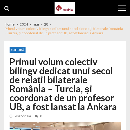
Skip to navigation
Skip to content
Home
2024
mai
28
Primul volum colectiv bilingv dedicat unui secol de relații bilaterale România
– Turcia, și coordonat de un profesor UB, a fost lansat la Ankara
CULTURĂ
Primul volum colectiv
bilingv dedicat unui secol
de relații bilaterale
România – Turcia, și
coordonat de un profesor
UB, a fost lansat la Ankara
28/05/2024
0