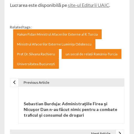
Lucrarea este disponibilă pe
site-ul Editurii UAIC
.
Related tags :
Hakan Fidan Ministrul Afacerilor Externe al R. Turcia
Ministrul Afacerilor Externe Luminița Odobescu
Prof. Dr. Silvana Rachieru
un secol de relații România-Turcia
Universitatea București
Previous Article
Navigare în articole
Sebastian Burduja: Administraţiile Firea şi
Nicuşor Dan n-au făcut nimic pentru a combate
traficul şi consumul de droguri
Next Article