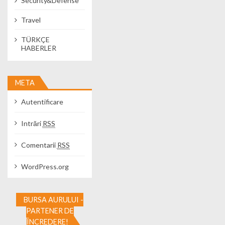
Security&Defense
Travel
TÜRKÇE
HABERLER
META
Autentificare
Intrări
RSS
Comentarii
RSS
WordPress.org
BURSA AURULUI -
PARTENER DE
ÎNCREDERE!