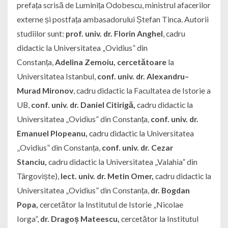
prefața scrisă de Luminița Odobescu, ministrul afacerilor
externe și postfața ambasadorului Ștefan Tinca. Autorii
studiilor sunt:
prof. univ. dr. Florin Anghel
, cadru
didactic la Universitatea „Ovidius” din
Constanța,
Adelina Zemoiu, cercetătoare
la
Universitatea Istanbul,
conf. univ. dr. Alexandru–
Murad Mironov
, cadru didactic la Facultatea de Istorie a
UB,
conf. univ. dr. Daniel Citirigă,
cadru didactic la
Universitatea „Ovidius” din Constanța,
conf. univ. dr.
Emanuel Plopeanu,
cadru didactic la Universitatea
„Ovidius” din Constanța,
conf. univ. dr. Cezar
Stanciu,
cadru didactic la Universitatea „Valahia” din
Târgoviște),
lect. univ. dr. Metin Omer,
cadru didactic la
Universitatea „Ovidius” din Constanța,
dr. Bogdan
Popa,
cercetător la Institutul de Istorie „Nicolae
Iorga”,
dr. Dragoș Mateescu,
cercetător la Institutul