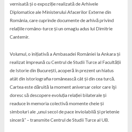
vernisată și o expoziție realizată de Arhivele
Diplomatice ale Ministerului Afacerilor Externe din
România, care cuprinde documente de arhivă privind
relațiile româno-turce și un omagiu adus lui Dimitrie
Cantemir.
Volumul, o inițiativă a Ambasadei României la Ankara și
realizat împreună cu Centrul de Studii Turce al Facultății
de Istorie din București, acoperă în prezent un hiatus
atât din istoriografia românească cât și din cea turcă.
Cartea este dăruită la moment aniversar celor care îşi
doresc să descopere evoluția relației bilaterale și
readuce în memoria colectivă momente cheie și
simboluri ale „unui secol de pace inviolabilă și prietenie
sinceră” – transmite Centrul de Studii Turce al UB.