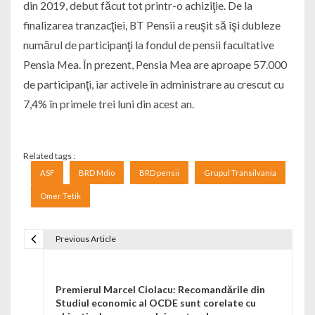
din 2019, debut făcut tot printr-o achiziţie. De la
finalizarea tranzacţiei, BT Pensii a reuşit să îşi dubleze
numărul de participanţi la fondul de pensii facultative
Pensia Mea. În prezent, Pensia Mea are aproape 57.000
de participanţi, iar activele în administrare au crescut cu
7,4% în primele trei luni din acest an.
Related tags :
ASF
BRD Mdio
BRD pensii
Grupul Transilvania
Omer Tetik
Previous Article
Navigare în articole
Premierul Marcel Ciolacu: Recomandările din
Studiul economic al OCDE sunt corelate cu