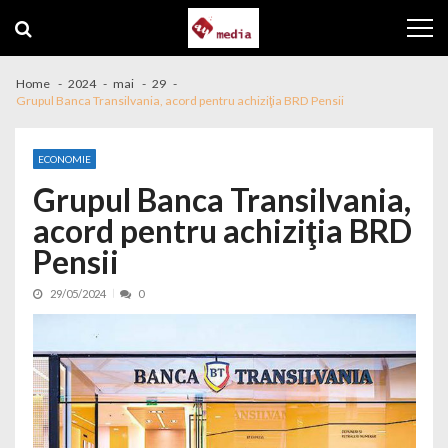
Skip to navigation
Skip to content
Home
2024
mai
29
Grupul Banca Transilvania, acord pentru achiziţia BRD Pensii
ECONOMIE
Grupul Banca Transilvania,
acord pentru achiziţia BRD
Pensii
29/05/2024
0