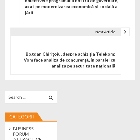
obiectivele programului nostru de guvernare,
axat pe modernizarea economică și socială a
țării
Next Article
Bogdan Chiriţoiu, despre achiziţia Telekom:
Vom face analiza de concurenţă, în paralel cu
analiza pe securitate naţională
Search for:
CATEGORII
BUSINESS
FORUM
ATTRACTIVE