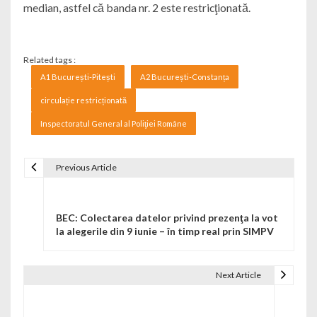
median, astfel că banda nr. 2 este restricţionată.
Related tags :
A1 București-Pitești
A2 București-Constanța
circulație restricționată
Inspectoratul General al Poliţiei Române
Previous Article
Navigare în articole
BEC: Colectarea datelor privind prezenţa la vot
la alegerile din 9 iunie – în timp real prin SIMPV
Next Article