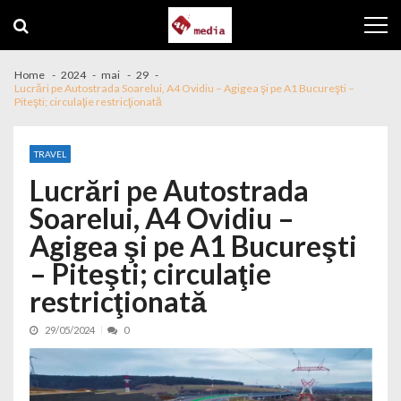
Skip to navigation
Skip to content
Home
2024
mai
29
Lucrări pe Autostrada Soarelui, A4 Ovidiu – Agigea şi pe A1 Bucureşti –
Piteşti; circulaţie restricţionată
TRAVEL
Lucrări pe Autostrada
Soarelui, A4 Ovidiu –
Agigea şi pe A1 Bucureşti
– Piteşti; circulaţie
restricţionată
29/05/2024
0