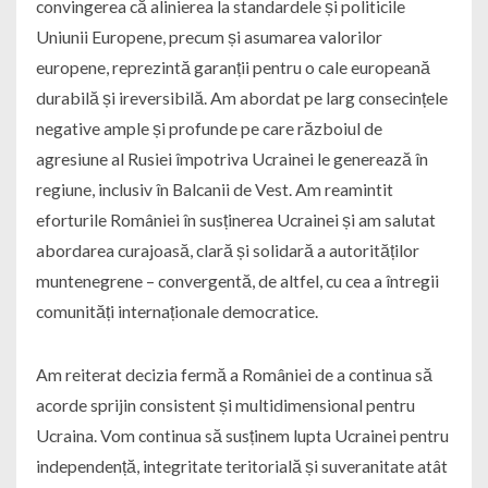
convingerea că alinierea la standardele și politicile
Uniunii Europene, precum și asumarea valorilor
europene, reprezintă garanții pentru o cale europeană
durabilă și ireversibilă. Am abordat pe larg consecințele
negative ample și profunde pe care războiul de
agresiune al Rusiei împotriva Ucrainei le generează în
regiune, inclusiv în Balcanii de Vest. Am reamintit
eforturile României în susținerea Ucrainei și am salutat
abordarea curajoasă, clară și solidară a autorităților
muntenegrene – convergentă, de altfel, cu cea a întregii
comunități internaționale democratice.
Am reiterat decizia fermă a României de a continua să
acorde sprijin consistent și multidimensional pentru
Ucraina. Vom continua să susținem lupta Ucrainei pentru
independență, integritate teritorială și suveranitate atât