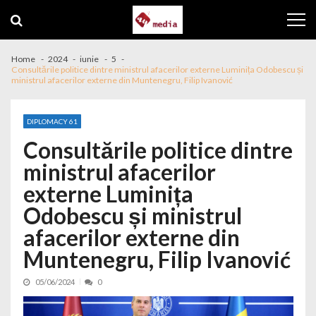
Skip to navigation
Skip to content
Home
2024
iunie
5
Consultările politice dintre ministrul afacerilor externe Luminița Odobescu și
ministrul afacerilor externe din Muntenegru, Filip Ivanović
DIPLOMACY 61
Consultările politice dintre
ministrul afacerilor
externe Luminița
Odobescu și ministrul
afacerilor externe din
Muntenegru, Filip Ivanović
05/06/2024
0