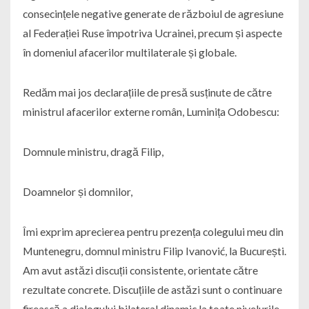
consecințele negative generate de războiul de agresiune
al Federației Ruse împotriva Ucrainei, precum și aspecte
în domeniul afacerilor multilaterale și globale.
Redăm mai jos declarațiile de presă susținute de către
ministrul afacerilor externe român, Luminița Odobescu:
Domnule ministru, dragă Filip,
Doamnelor și domnilor,
Îmi exprim aprecierea pentru prezența colegului meu din
Muntenegru, domnul ministru Filip Ivanović, la București.
Am avut astăzi discuții consistente, orientate către
rezultate concrete. Discuțiile de astăzi sunt o continuare
firească a dialogului bilateral dinamic la toate nivelurile.