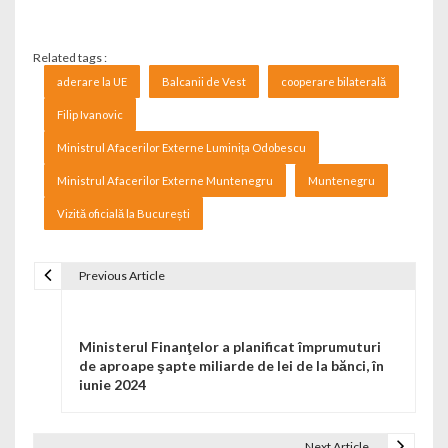
Related tags :
aderare la UE
Balcanii de Vest
cooperare bilaterală
Filip Ivanovic
Ministrul Afacerilor Externe Luminița Odobescu
Ministrul Afacerilor Externe Muntenegru
Muntenegru
Vizită oficială la București
Previous Article
Navigare în articole
Ministerul Finanţelor a planificat împrumuturi
de aproape şapte miliarde de lei de la bănci, în
iunie 2024
Next Article