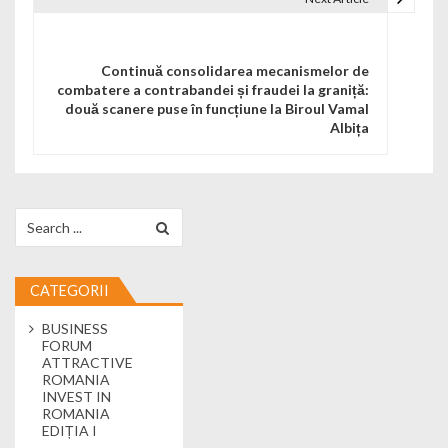
Continuă consolidarea mecanismelor de
combatere a contrabandei și fraudei la graniță:
două scanere puse în funcțiune la Biroul Vamal
Albița
Search for:
CATEGORII
BUSINESS
FORUM
ATTRACTIVE
ROMANIA
INVEST IN
ROMANIA
EDIȚIA I