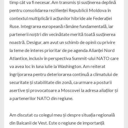
timp cât va fi necesar. Am transmis și susținerea deplină
pentru consolidarea rezilienței Republicii Moldova în
contextul multiplicării acțiunilor hibride ale Federației
Ruse. Integrarea europeană rămâne fundamentală, iar
partenerii noștri din vecinătate merită toată susținerea
noastră. Desigur, am avut un schimb de opinii cu privire
la teme de interes prioritar de pe agenda Alianței Nord
Atlantice, inclusiv în perspectiva Summit-ului NATO care
va avea loc în luna iulie la Washington. Am reiterat
îngrijorarea pentru deteriorarea continuă a climatului de
securitate și stabilitate din zonă, ca urmare a posturii
asertive și provocatoare a Moscovei la adresa aliaților și
a partenerilor NATO din regiune.
Am discutat cu colegul meu și despre situația regională
din Balcanii de Vest. Este o regiune de importanță