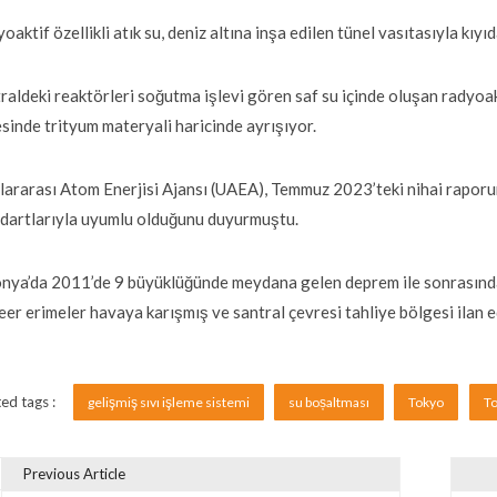
oaktif özellikli atık su, deniz altına inşa edilen tünel vasıtasıyla kıyı
raldeki reaktörleri soğutma işlevi gören saf su içinde oluşan radyoak
sinde trityum materyali haricinde ayrışıyor.
lararası Atom Enerjisi Ajansı (UAEA), Temmuz 2023’teki nihai raporund
dartlarıyla uyumlu olduğunu duyurmuştu.
nya’da 2011’de 9 büyüklüğünde meydana gelen deprem ile sonrasındak
eer erimeler havaya karışmış ve santral çevresi tahliye bölgesi ilan e
ed tags :
gelişmiş sıvı işleme sistemi
su boșaltması
Tokyo
To
Previous Article