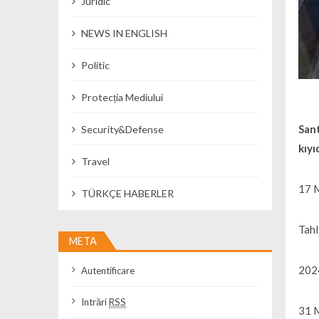
Juridic
NEWS IN ENGLISH
Politic
Protecția Mediului
Sant
Security&Defense
kıyı
Travel
17 M
TÜRKÇE HABERLER
Tahl
META
2024
Autentificare
Intrări
RSS
31 M