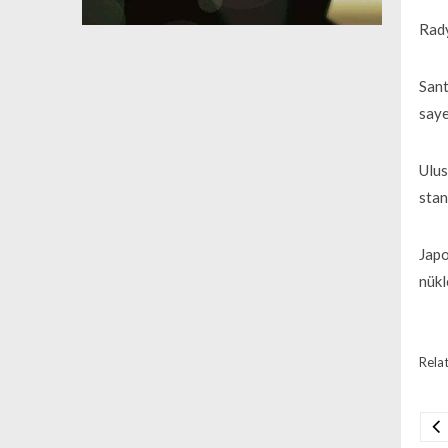
Rady
Sant
saye
Ulus
stan
Japo
nükl
Relat