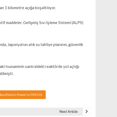
dan 1 kilometre açığa boşaltılıyor.
tif maddeler, Gelişmiş Sıvı İşleme Sistemi (ALPS)
a, Japonya’nın atık su tahliye planının, güvenlik
i tsunaminin santraldeki reaktörde yol açtığı
dilmişti.
kyo Electric Power'ın (TEPCO)
Next Article