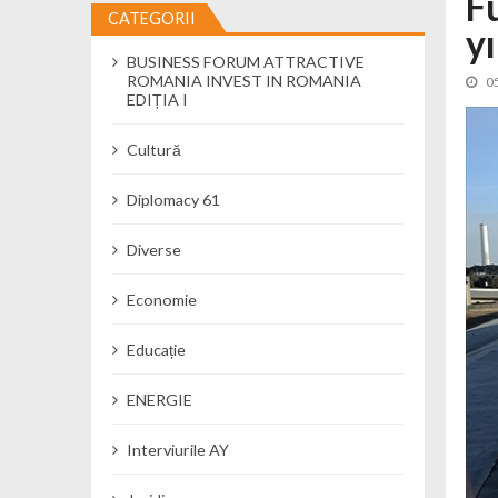
F
CATEGORII
y
Cseke Attila: Am creat, până în preze
BUSINESS FORUM ATTRACTIVE
Încă o creșă modernă pentru Alba: 40
ROMANIA INVEST IN ROMANIA
0
Ministerul Mediului derulează dezbat
EDIȚIA I
Percheziții și flagrant în Neamț: cana
Cultură
Ministerul Apărării Naționale particip
Dobânzi de pânã la 7,50% la ediția 
Diplomacy 61
MMAP pune în consultare publică proi
Diverse
Economie
Educație
ENERGIE
Interviurile AY