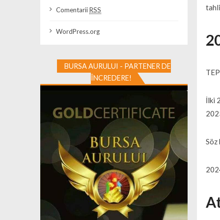
tahl
Comentarii
RSS
WordPress.org
20
BURSA AURULUI - PARTENER DE
TEPC
ÎNCREDERE!
İlki
2023
Söz 
2024
At