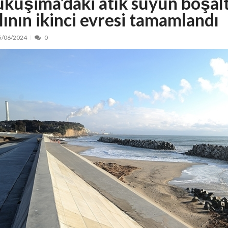
ukuşima’daki atık suyun boşal
ılının ikinci evresi tamamlandı
nt, peste 5.000 de noi locuri în creșe...
15/07/2026
 de locuri noi la Zlatna prin Programul...
15/07/2026
5/06/2024
0
erea publică pentru proiectul de lege care...
15/07/2026
bis descoperit într-un colet și ascu...
15/07/2026
ă la efortul național pentru protejar...
04/08/2026
FIDELIS din luna august
04/08/2026
ectul Catalogului național al zonelor pri...
04/08/2026