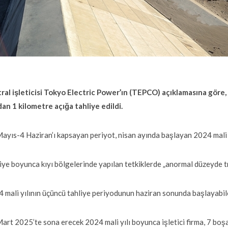
ral işleticisi Tokyo Electric Power’ın (TEPCO) açıklamasına göre, 7
dan 1 kilometre açığa tahliye edildi.
ayıs-4 Haziran’ı kapsayan periyot, nisan ayında başlayan 2024 mali yı
iye boyunca kıyı bölgelerinde yapılan tetkiklerde „anormal düzeyde tr
 mali yılının üçüncü tahliye periyodunun haziran sonunda başlayabile
art 2025’te sona erecek 2024 mali yılı boyunca işletici firma, 7 boş