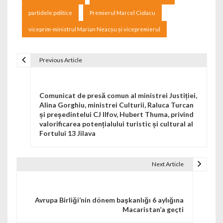
partidele politice
Premierul Marcel Ciolacu
viceprim-ministrul Marian Neacșu și vicepremierul
Previous Article
Navigare în articole
Comunicat de presă comun al ministrei Justiției,
Alina Gorghiu, ministrei Culturii, Raluca Turcan
și președintelui CJ Ilfov, Hubert Thuma, privind
valorificarea potențialului turistic și cultural al
Fortului 13 Jilava
Next Article
Avrupa Birliği’nin dönem başkanlığı 6 aylığına
Macaristan’a geçti