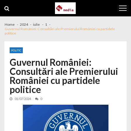
Skip to navigation
Skip to content
Home
2024
iulie
1
Guvernul României: Consultări ale Premierului României cu partidele
politice
POLITIC
Guvernul României:
Consultări ale Premierului
României cu partidele
politice
01/07/2024
0