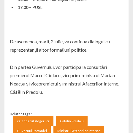
17.00
– PUSL
De asemenea, marți, 2 iulie, va continua dialogul cu
reprezentanții altor formațiuni politice.
Din partea Guvernului, vor participa la consultări
premierul Marcel Ciolacu, viceprim-ministrul Marian
Neacșu și vicepremierul și ministrul Afacerilor Interne,
Cătălin Predoiu.
Related tags :
calendarul alegerilor
Cătălin Predoiu
Guvernul României
Ministrul Afacerilor Interne