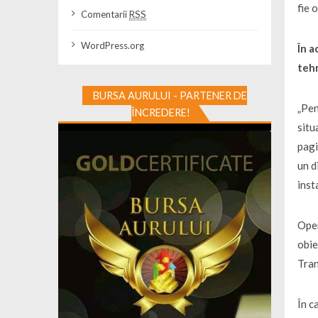
fie 
Comentarii
RSS
WordPress.org
În a
tehn
BURSA AURULUI - PARTENER DE
„Pen
ÎNCREDERE!
situ
pagi
un d
inst
Oper
obie
Tran
În c