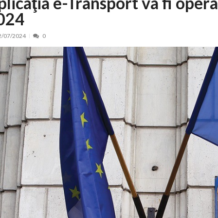
licaţia e-Transport va fi opera
024
nt, peste 5.000 de noi locuri în creșe...
15/07/2026
 de locuri noi la Zlatna prin Programul...
15/07/2026
2/07/2024
0
erea publică pentru proiectul de lege care...
15/07/2026
bis descoperit într-un colet și ascu...
15/07/2026
ă la efortul național pentru protejar...
04/08/2026
FIDELIS din luna august
04/08/2026
ectul Catalogului național al zonelor pri...
04/08/2026