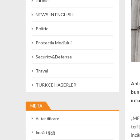
Juridic
NEWS IN ENGLISH
Politic
Protecția Mediului
Security&Defense
Travel
Apli
TÜRKÇE HABERLER
bunu
info
META
„MF 
Autentificare
teri
Intrări
RSS
încă