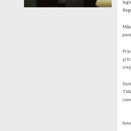
legi
Regu
Măsu
pond
Prin
şi t
creş
Sist
TVA,
come
Relat