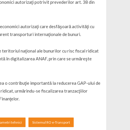
nomici autorizaţi potrivit prevederilor art. 38 din
economici autorizaţi care desfăşoară activităţi cu
rent transporturi internaţionale de bunuri.
ritoriul naţional ale bunurilor cu risc fiscal ridicat
ntă în digitalizarea ANAF, prin care se urmăreşte
ea o contribuţie importantă la reducerea GAP-ului de
ridicat, urmărindu-se fiscalizarea tranzacţiilor
Finanţelor.
ametri tehnici
Sistemul RO e-Transport