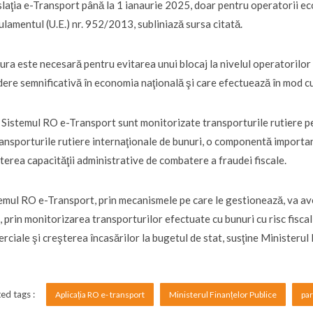
slaţia e-Transport până la 1 ianaurie 2025, doar pentru operatorii eco
lamentul (U.E.) nr. 952/2013, subliniază sursa citată.
ra este necesară pentru evitarea unui blocaj la nivelul operatorilor 
ere semnificativă în economia naţională şi care efectuează în mod cu
 Sistemul RO e-Transport sunt monitorizate transporturile rutiere pe te
ransporturile rutiere internaţionale de bunuri, o componentă importa
terea capacităţii administrative de combatere a fraudei fiscale.
emul RO e-Transport, prin mecanismele pe care le gestionează, va av
 prin monitorizarea transporturilor efectuate cu bunuri cu risc fiscal 
rciale şi creşterea încasărilor la bugetul de stat, susţine Ministerul 
ed tags :
Aplicația RO e- transport
Ministerul Finanțelor Publice
par