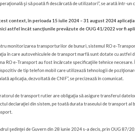
operaţională şi să poată fi descărcată de utilizatori”, se arată într-un
cest context, în perioada 15 iulie 2024 – 31 august 2024 aplicaţi
ici astfel încât sancţiunile prevăzute de OUG 41/2022 vor fi ap
tru monitorizarea transporturilor de bunuri, sistemul RO e-Transport
aţia în care autovehiculele de transport marfă sunt dotate cu astfel de
na RO e-Transport au fost încărcate specificaţiile tehnice necesare. Î
ispozitiv de tip telefon mobil care utilizează tehnologii de poziţionare
alată aplicaţia, dezvoltată de CNIF”, se precizează în comunicat.
atorul de transport rutier are obligaţia să asigure transferul datelor
ctul declaraţiei din sistem, pe toată durata traseului de transport al 
sport.
adrul şedinţei de Guvern din 28 iunie 2024 s-a decis, prin OUG 87/20