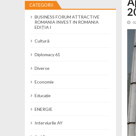
Ap
CATEGORII
2
Cseke Attila: Am creat, până în preze
BUSINESS FORUM ATTRACTIVE
Încă o creșă modernă pentru Alba: 40
ROMANIA INVEST IN ROMANIA
0
Ministerul Mediului derulează dezbat
EDIȚIA I
Percheziții și flagrant în Neamț: cana
Cultură
Ministerul Apărării Naționale particip
Dobânzi de pânã la 7,50% la ediția 
Diplomacy 61
MMAP pune în consultare publică proi
Diverse
Economie
Educație
ENERGIE
Interviurile AY