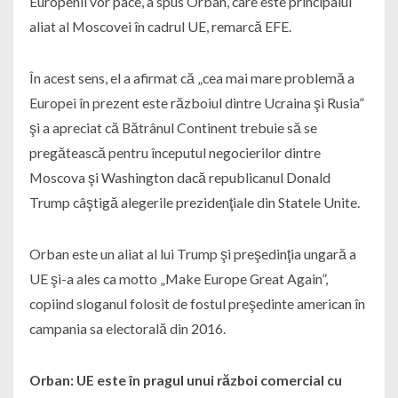
Europenii vor pace, a spus Orban, care este principalul
aliat al Moscovei în cadrul UE, remarcă EFE.
În acest sens, el a afirmat că „cea mai mare problemă a
Europei în prezent este războiul dintre Ucraina şi Rusia”
şi a apreciat că Bătrânul Continent trebuie să se
pregătească pentru începutul negocierilor dintre
Moscova şi Washington dacă republicanul Donald
Trump câştigă alegerile prezidenţiale din Statele Unite.
Orban este un aliat al lui Trump şi preşedinţia ungară a
UE şi-a ales ca motto „Make Europe Great Again”,
copiind sloganul folosit de fostul preşedinte american în
campania sa electorală din 2016.
Orban: UE este în pragul unui război comercial cu