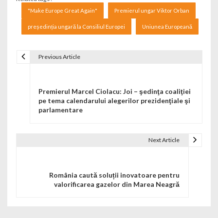
"Make Europe Great Again"
Premierul ungar Viktor Orban
președinția ungară la Consiliul Europei
Uniunea Europeană
Previous Article
Navigare în articole
Premierul Marcel Ciolacu: Joi – şedinţa coaliţiei
pe tema calendarului alegerilor prezidenţiale şi
parlamentare
Next Article
România caută soluții inovatoare pentru
valorificarea gazelor din Marea Neagră