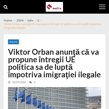
Skip to navigation
Skip to content
Home
2024
iulie
2
Viktor Orban anunţă că va propune întregii UE politica sa de luptă împotriva
imigraţiei ilegale
POLITIC
Viktor Orban anunţă că va
propune întregii UE
politica sa de luptă
împotriva imigraţiei ilegale
02/07/2024
0