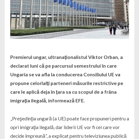
Premierul ungar, ultranaţionalistul Viktor Orban, a
declarat luni că pe parcursul semestrului în care
Ungaria se va afla la conducerea Consiliului UE va
propune celorlalţi parteneri măsurile restrictive pe
care le aplică deja în ţara sa cu scopul de a frâna
imigraţia ilegală, informează EFE.
„Preşedinţia ungară (a UE) poate face propuneri pentru a
opri imigraţia ilegală, dar liderii UE vor fi cei care vor
decide împreună”, a explicat pentru televiziunea publică