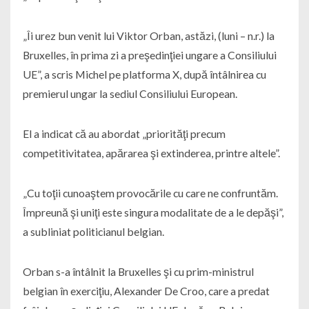
„Îi urez bun venit lui Viktor Orban, astăzi, (luni – n.r.) la
Bruxelles, în prima zi a preşedinţiei ungare a Consiliului
UE”, a scris Michel pe platforma X, după întâlnirea cu
premierul ungar la sediul Consiliului European.
El a indicat că au abordat „priorităţi precum
competitivitatea, apărarea şi extinderea, printre altele”.
„Cu toţii cunoaştem provocările cu care ne confruntăm.
Împreună şi uniţi este singura modalitate de a le depăşi”,
a subliniat politicianul belgian.
Orban s-a întâlnit la Bruxelles şi cu prim-ministrul
belgian în exerciţiu, Alexander De Croo, care a predat