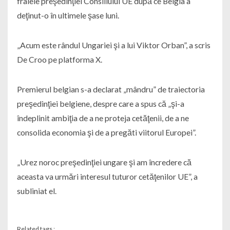
frâiele preşedinţiei Consiliului UE după ce Belgia a
deţinut-o în ultimele şase luni.
„Acum este rândul Ungariei şi a lui Viktor Orban”, a scris
De Croo pe platforma X.
Premierul belgian s-a declarat „mândru” de traiectoria
preşedinţiei belgiene, despre care a spus că „şi-a
îndeplinit ambiţia de a ne proteja cetăţenii, de a ne
consolida economia şi de a pregăti viitorul Europei”.
„Urez noroc preşedinţiei ungare şi am încredere că
aceasta va urmări interesul tuturor cetăţenilor UE”, a
subliniat el.
Related tags :