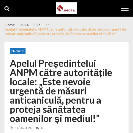
Skip to navigation
Skip to content
Home
2024
iulie
11
Apelul Președintelui ANPM către autoritățile locale: „Este nevoie urgentă de
măsuri anticaniculă, pentru a proteja sănătatea oamenilor și mediul!”
ENERGIE
Apelul Președintelui
ANPM către autoritățile
locale: „Este nevoie
urgentă de măsuri
anticaniculă, pentru a
proteja sănătatea
oamenilor și mediul!”
11/07/2024
0