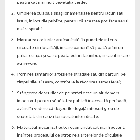
păstra cât mai mult vegetația verde;
Umplerea cu apă a spațiilor amenajate pentru lacuri sau
iazuri, în locurile publice, pentru că acestea pot face aerul
mai respirabil;
Montarea corturilor anticaniculă, în punctele intens
circulate din localități, în care oamenii să poată primi un
pahar cu apă și să se poată odihni la umbră, în cazul în care
au nevoie;
Pornirea fântânilor arteziene stradale sau din parcuri, pe
timpul zilei și seara, contribuie la răcorirea atmosferei;
Stângerea deșeurilor de pe străzi este un alt demers
important pentru sănătatea publică în această perioadă,
având în vedere că deșeurile degajă mirosuri greu de
suportat, din cauza temperaturilor rdicate;
Măturatul mecanizat este recomandat cât mai frecvent,
înaintea procesului de stropire a arterelor de circulație,