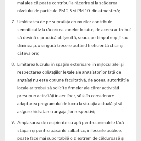
mai ales că poate contribui la răcorire și la scăderea
nivelului de particule PM 2,5 și PM 10, din atmosferă;
Umiditatea de pe suprafața drumurilor contribuie
semnificativ la răcorirea zonelor locuite, de aceea ar trebui
să devină o practică obișnuită, seara, pe timpul nopții sau
dimineața, o singură trecere putând fi eficientă chiar și
câteva ore;
Limitarea lucrului în spațiile exterioare, în mijlocul zilei și
respectarea obligațiilor legale ale angajatorilor față de
angajați nu este opțiune facultativă, de aceea, autoritățile
locale ar trebui să solicite firmelor ale căror activități
presupun activități în aer liber, să ia în considerare
adaptarea programului de lucru la situația actuală și să
asigure hidratarea angajaților respectivi;
Amplasarea de recipiente cu apă pentru animalele fără
stăpân și pentru păsările sălbatice, în locurile publice,
poate face mai suportabilă o zi extrem de călduroasă și