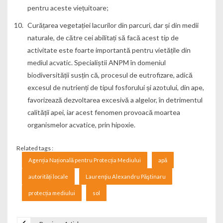
pentru aceste viețuitoare;
Curățarea vegetației lacurilor din parcuri, dar și din medii
naturale, de către cei abilitați să facă acest tip de
activitate este foarte importantă pentru vietățile din
mediul acvatic. Specialiștii ANPM în domeniul
biodiversității susțin că, procesul de eutrofizare, adică
excesul de nutrienți de tipul fosforului și azotului, din ape,
favorizează dezvoltarea excesivă a algelor, în detrimentul
calității apei, iar acest fenomen provoacă moartea
organismelor acvatice, prin hipoxie.
Related tags :
Agenția Națională pentru Protecția Mediului
apă
autorități locale
Laurenţiu Alexandru Păştinaru
protecția mediului
sol