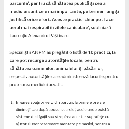
parcurile”, pentru că sănătatea publică și cea a
mediului sunt cele mai importante, pe termen lung și
justifică orice efort. Aceste practici chiar pot face
aerul mai respirabil în zilele caniculare”,
subliniază
Laurențiu Alexandru Păștinaru.
Specialiștii ANPM au pregătit o listă de
10 practici, la
care pot recurge autoritățile locale, pentru
sănătatea oamenilor, animalelor și păsărilor
,
respectiv autoritățile care administrează lacurile, pentru
protejarea mediului acvatic:
Irigarea spațiilor verzi din parcuri, la primele ore ale
dimineții sau după apusul soarelui, acolo unde există
sisteme de irigații sau stropirea acestor suprafețe cu
ajutorul unor rezervoare montate pe mașini, pentru a