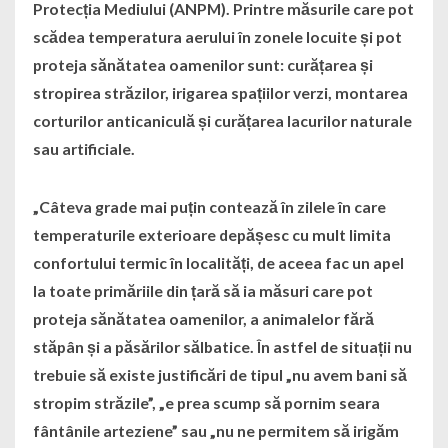
Protecția Mediului (ANPM). Printre măsurile care pot
scădea temperatura aerului în zonele locuite și pot
proteja sănătatea oamenilor sunt: curățarea și
stropirea străzilor, irigarea spațiilor verzi, montarea
corturilor anticaniculă și curățarea lacurilor naturale
sau artificiale.
„Câteva grade mai puțin contează în zilele în care
temperaturile exterioare depășesc cu mult limita
confortului termic în localități, de aceea fac un apel
la toate primăriile din țară să ia măsuri care pot
proteja sănătatea oamenilor, a animalelor fără
stăpân și a păsărilor sălbatice. În astfel de situații nu
trebuie să existe justificări de tipul „nu avem bani să
stropim străzile”, „e prea scump să pornim seara
fântânile arteziene” sau „nu ne permitem să irigăm