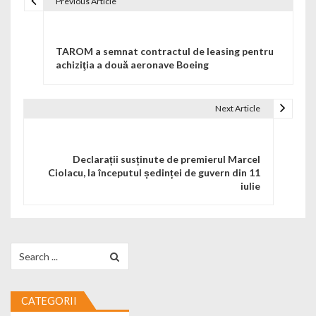
Previous Article
Navigare în articole
TAROM a semnat contractul de leasing pentru
achiziţia a două aeronave Boeing
Next Article
Declarații susținute de premierul Marcel
Ciolacu, la începutul ședinței de guvern din 11
iulie
Search for:
CATEGORII