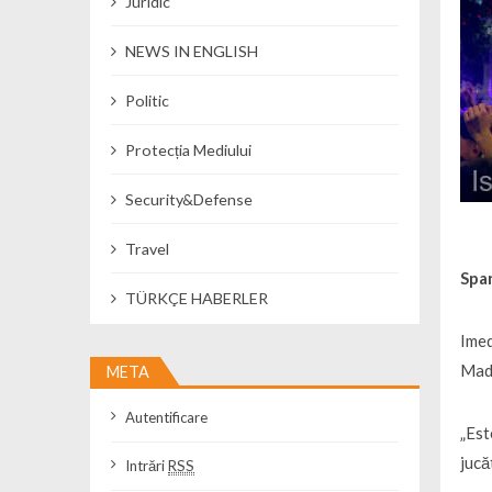
Juridic
NEWS IN ENGLISH
Politic
Protecția Mediului
Security&Defense
Travel
Span
TÜRKÇE HABERLER
Imed
Madr
META
Autentificare
„Est
jucă
Intrări
RSS