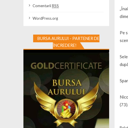
Comentarii
RSS
„Îna
dime
WordPress.org
Pe s
BURSA AURULUI - PARTENER DE
scen
ÎNCREDERE!
Sele
după
Span
Nico
(73)
Relat