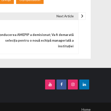
Next Article
onducerea AMEPIP a demisionat; Va fi demarată
selecția pentru o nouă echipă managerială a
instituției
Home