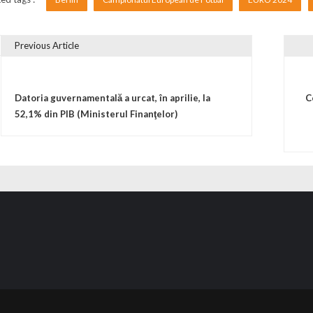
Previous Article
vigare în articole
Datoria guvernamentală a urcat, în aprilie, la
C
52,1% din PIB (Ministerul Finanţelor)