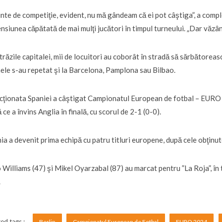
inte de competiţie, evident, nu mă gândeam că ei pot câştiga”, a compl
nsiunea căpătată de mai mulţi jucători în timpul turneului. „Dar văzân
trăzile capitalei, mii de locuitori au coborât în stradă să sărbătoreasc
ele s-au repetat şi la Barcelona, Pamplona sau Bilbao.
cţionata Spaniei a câştigat Campionatul European de fotbal – EURO 
 ce a învins Anglia în finală, cu scorul de 2-1 (0-0).
ia a devenit prima echipă cu patru titluri europene, după cele obţinu
 Williams (47) şi Mikel Oyarzabal (87) au marcat pentru ”La Roja”, în 
.
ed tags :
Berlin
Campionatul European de Fotbal
EURO 2024