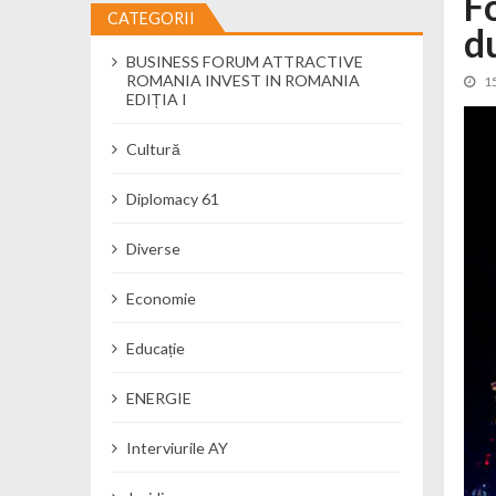
F
CATEGORII
d
Cseke Attila: Am creat, până în preze
BUSINESS FORUM ATTRACTIVE
Încă o creșă modernă pentru Alba: 40
ROMANIA INVEST IN ROMANIA
1
Ministerul Mediului derulează dezbat
EDIȚIA I
Percheziții și flagrant în Neamț: cana
Cultură
Ministerul Apărării Naționale particip
Dobânzi de pânã la 7,50% la ediția 
Diplomacy 61
MMAP pune în consultare publică proi
Diverse
Economie
Educație
ENERGIE
Interviurile AY