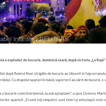
ia a explodat de bucurie, duminică seară, după victoria „La Roja” 
iat după fluierul final, strigăte de bucurie au izbucnit în faţa ecranul
idului. Cu drapelul spaniol în mână, suporterii au sărit de bucurie, s-
e o bucurie colectivă imensă, nu mă aşteptam!”, a spus Dolores Marti
torilor spanioli. „Ei sunt toţi simpatici, sunt tineri şi entuziaşti, este