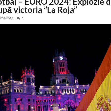
otbal – EURO 2024: Explozie d
upă victoria ”La Roja”
nt, peste 5.000 de noi locuri în creșe...
15/07/2026
 de locuri noi la Zlatna prin Programul...
15/07/2026
5/07/2024
0
erea publică pentru proiectul de lege care...
15/07/2026
bis descoperit într-un colet și ascu...
15/07/2026
ă la efortul național pentru protejar...
04/08/2026
FIDELIS din luna august
04/08/2026
ectul Catalogului național al zonelor pri...
04/08/2026