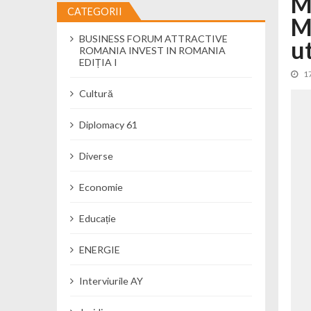
Mi
CATEGORII
M
Cseke Attila: Am creat, până în preze
BUSINESS FORUM ATTRACTIVE
Încă o creșă modernă pentru Alba: 40
u
ROMANIA INVEST IN ROMANIA
Ministerul Mediului derulează dezbat
EDIȚIA I
1
Percheziții și flagrant în Neamț: cana
Cultură
Ministerul Apărării Naționale particip
Dobânzi de pânã la 7,50% la ediția 
Diplomacy 61
MMAP pune în consultare publică proi
Diverse
Economie
Educație
ENERGIE
Interviurile AY