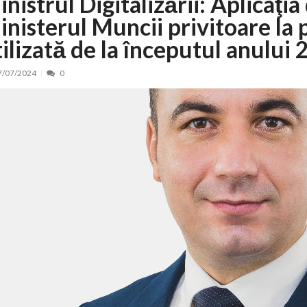
nistrul Digitalizării: Aplicaţia
inisterul Muncii privitoare la 
nt, peste 5.000 de noi locuri în creșe...
15/07/2026
 de locuri noi la Zlatna prin Programul...
15/07/2026
tilizată de la începutul anului
erea publică pentru proiectul de lege care...
15/07/2026
7/07/2024
0
bis descoperit într-un colet și ascu...
15/07/2026
ă la efortul național pentru protejar...
04/08/2026
FIDELIS din luna august
04/08/2026
ectul Catalogului național al zonelor pri...
04/08/2026