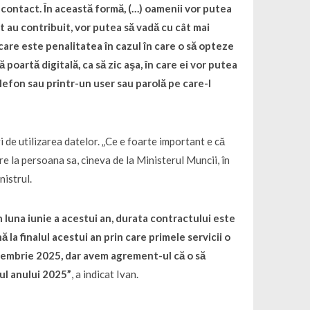
e contact. În această formă, (…) oamenii vor putea
ât au contribuit, vor putea să vadă cu cât mai
 care este penalitatea în cazul în care o să opteze
ă poartă digitală, ca să zic aşa, în care ei vor putea
efon sau printr-un user sau parolă pe care-l
i de utilizarea datelor. „Ce e foarte important e că
e la persoana sa, cineva de la Ministerul Muncii, în
nistrul.
n luna iunie a acestui an, durata contractului este
 la finalul acestui an prin care primele servicii o
eptembrie 2025, dar avem agrement-ul că o să
tul anului 2025”
, a indicat Ivan.