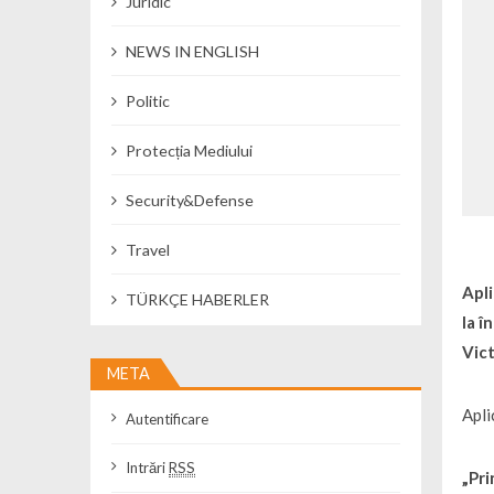
Juridic
NEWS IN ENGLISH
Politic
Protecția Mediului
Security&Defense
Travel
Apli
TÜRKÇE HABERLER
la î
Vict
META
Apli
Autentificare
Intrări
RSS
„Pri