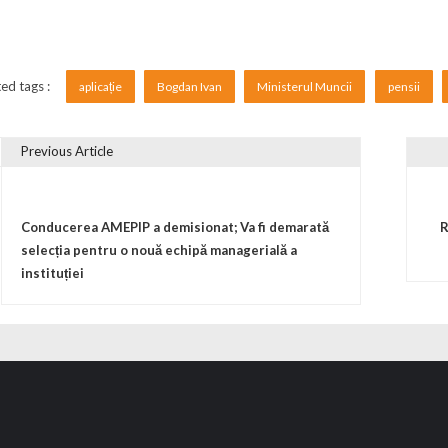
ed tags :
aplicație
Bogdan Ivan
Ministerul Muncii
pensii
Previous Article
vigare în articole
Conducerea AMEPIP a demisionat; Va fi demarată
R
selecția pentru o nouă echipă managerială a
instituției