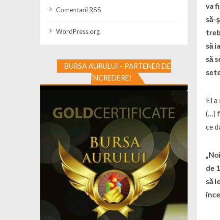
va f
Comentarii
RSS
să-ş
WordPress.org
treb
să i
să s
BURSA AURULUI - PARTENER DE
sete
ÎNCREDERE!
El a
(…) 
ce d
„Noi
de 1
să l
înce