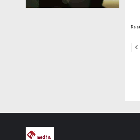
Relat
Na