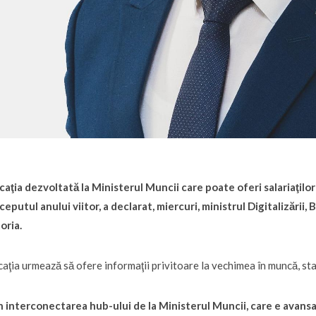
caţia dezvoltată la Ministerul Muncii care poate oferi salariaţilor 
nceputul anului viitor, a declarat, miercuri, ministrul Digitalizării
oria.
caţia urmează să ofere informaţii privitoare la vechimea în muncă, stag
n interconectarea hub-ului de la Ministerul Muncii, care e avansat 