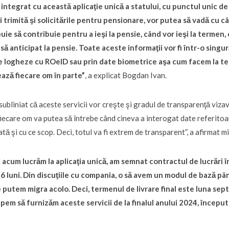
i integrat cu această aplicaţie unică a statului, cu punctul unic d
i trimită şi solicitările pentru pensionare, vor putea să vadă cu c
uie să contribuie pentru a ieşi la pensie, când vor ieşi la termen,
asă anticipat la pensie. Toate aceste informaţii vor fi într-o singur
e logheze cu ROeID sau prin date biometrice aşa cum facem la tel
ază fiecare om în parte”
, a explicat Bogdan Ivan.
 subliniat că aceste servicii vor creşte şi gradul de transparenţă vizav
fiecare om va putea să întrebe când cineva a interogat date referitoar
ată şi cu ce scop. Deci, totul va fi extrem de transparent”, a afirmat mi
 acum lucrăm la aplicaţia unică, am semnat contractul de lucrări î
6 luni. Din discuţiile cu compania, o să avem un modul de bază până
e putem migra acolo. Deci, termenul de livrare final este luna s
pem să furnizăm aceste servicii de la finalul anului 2024, începu