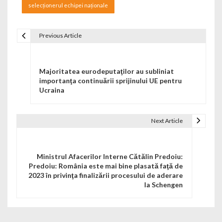
selecționerul echipei naționale
Previous Article
Navigare în articole
Majoritatea eurodeputaţilor au subliniat
importanţa continuării sprijinului UE pentru
Ucraina
Next Article
Ministrul Afacerilor Interne Cătălin Predoiu:
Predoiu: România este mai bine plasată faţă de
2023 în privinţa finalizării procesului de aderare
la Schengen