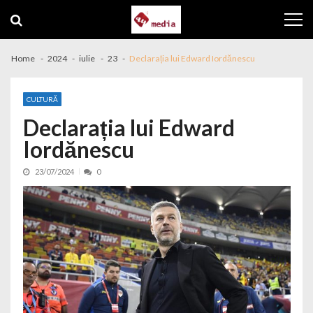
Skip to navigation
Skip to content
Home
2024
iulie
23
Declarația lui Edward Iordănescu
CULTURĂ
Declarația lui Edward
Iordănescu
23/07/2024
0