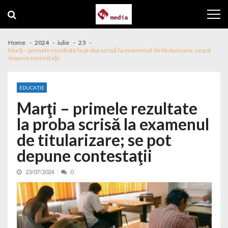
Skip to navigation
Skip to content
Home
2024
iulie
23
Marţi – primele rezultate la proba scrisă la examenul de titularizare; se pot
depune contestaţii
EDUCAȚIE
Marţi – primele rezultate
la proba scrisă la examenul
de titularizare; se pot
depune contestaţii
23/07/2024
0