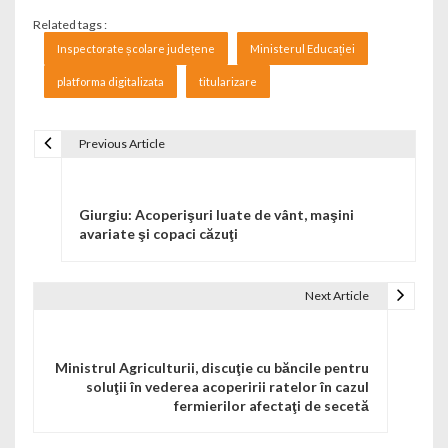
Related tags :
Inspectorate școlare județene
Ministerul Educației
platforma digitalizata
titularizare
Previous Article
Navigare în articole
Giurgiu: Acoperişuri luate de vânt, maşini
avariate şi copaci căzuţi
Next Article
Ministrul Agriculturii, discuţie cu băncile pentru
soluţii în vederea acoperirii ratelor în cazul
fermierilor afectaţi de secetă