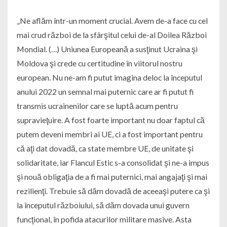
„Ne aflăm într-un moment crucial. Avem de-a face cu cel
mai crud război de la sfârşitul celui de-al Doilea Război
Mondial. (…) Uniunea Europeană a susţinut Ucraina şi
Moldova şi crede cu certitudine în viitorul nostru
european. Nu ne-am fi putut imagina deloc la începutul
anului 2022 un semnal mai puternic care ar fi putut fi
transmis ucrainenilor care se luptă acum pentru
supravieţuire. A fost foarte important nu doar faptul că
putem deveni membri ai UE, ci a fost important pentru
că aţi dat dovadă, ca state membre UE, de unitate şi
solidaritate, iar Flancul Estic s-a consolidat şi ne-a impus
şi nouă obligaţia de a fi mai puternici, mai angajaţi şi mai
rezilienţi. Trebuie să dăm dovadă de aceeaşi putere ca şi
la începutul războiului, să dăm dovada unui guvern
funcţional, în pofida atacurilor militare masive. Asta