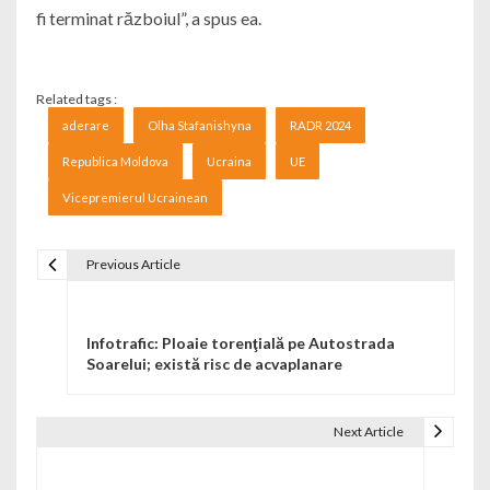
fi terminat războiul”, a spus ea.
Related tags :
aderare
Olha Stafanishyna
RADR 2024
Republica Moldova
Ucraina
UE
Vicepremierul Ucrainean
Previous Article
Navigare în articole
Infotrafic: Ploaie torenţială pe Autostrada
Soarelui; există risc de acvaplanare
Next Article