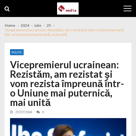
Skip to navigation
Skip to content
Home
2024
iulie
25
Vicepremierul ucrainean: Rezistăm, am rezistat şi vom rezista împreună
într-o Uniune mai puternică, mai unită
POLITIC
Vicepremierul ucrainean:
Rezistăm, am rezistat şi
vom rezista împreună într-
o Uniune mai puternică,
mai unită
25/07/2024
0