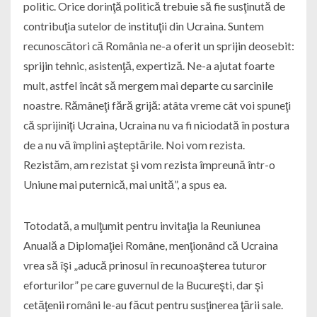
politic. Orice dorinţă politică trebuie să fie susţinută de
contribuţia sutelor de instituţii din Ucraina. Suntem
recunoscători că România ne-a oferit un sprijin deosebit:
sprijin tehnic, asistenţă, expertiză. Ne-a ajutat foarte
mult, astfel încât să mergem mai departe cu sarcinile
noastre. Rămâneţi fără grijă: atâta vreme cât voi spuneţi
că sprijiniţi Ucraina, Ucraina nu va fi niciodată în postura
de a nu vă împlini aşteptările. Noi vom rezista.
Rezistăm, am rezistat şi vom rezista împreună într-o
Uniune mai puternică, mai unită”, a spus ea.
Totodată, a mulţumit pentru invitaţia la Reuniunea
Anuală a Diplomaţiei Române, menţionând că Ucraina
vrea să îşi „aducă prinosul în recunoaşterea tuturor
eforturilor” pe care guvernul de la Bucureşti, dar şi
cetăţenii români le-au făcut pentru susţinerea ţării sale.