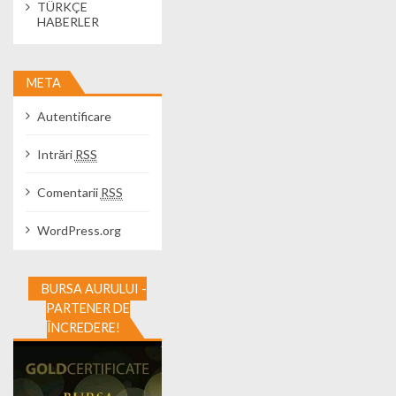
TÜRKÇE
HABERLER
META
Autentificare
Intrări
RSS
Comentarii
RSS
WordPress.org
BURSA AURULUI -
PARTENER DE
ÎNCREDERE!