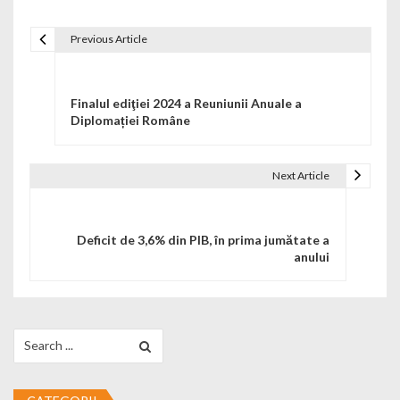
Previous Article
Navigare în articole
Finalul ediţiei 2024 a Reuniunii Anuale a
Diplomației Române
Next Article
Deficit de 3,6% din PIB, în prima jumătate a
anului
Search for: