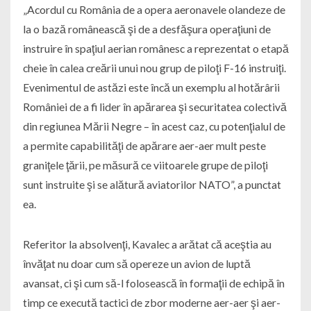
„Acordul cu România de a opera aeronavele olandeze de
la o bază românească şi de a desfăşura operaţiuni de
instruire în spaţiul aerian românesc a reprezentat o etapă
cheie în calea creării unui nou grup de piloţi F-16 instruiţi.
Evenimentul de astăzi este încă un exemplu al hotărârii
României de a fi lider în apărarea şi securitatea colectivă
din regiunea Mării Negre – în acest caz, cu potenţialul de
a permite capabilităţi de apărare aer-aer mult peste
graniţele ţării, pe măsură ce viitoarele grupe de piloţi
sunt instruite şi se alătură aviatorilor NATO”, a punctat
ea.
Referitor la absolvenţi, Kavalec a arătat că aceştia au
învăţat nu doar cum să opereze un avion de luptă
avansat, ci şi cum să-l folosească în formaţii de echipă în
timp ce execută tactici de zbor moderne aer-aer şi aer-