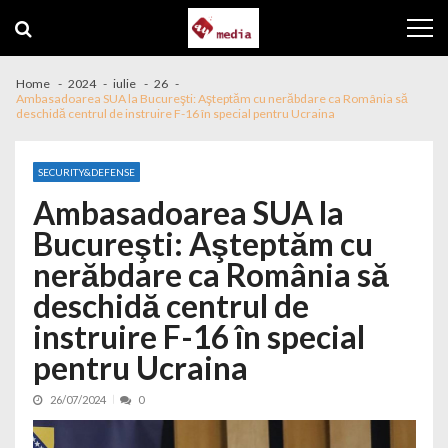
Skip to navigation
Skip to content
Home
2024
iulie
26
Ambasadoarea SUA la Bucureşti: Aşteptăm cu nerăbdare ca România să
deschidă centrul de instruire F-16 în special pentru Ucraina
SECURITY&DEFENSE
Ambasadoarea SUA la
Bucureşti: Aşteptăm cu
nerăbdare ca România să
deschidă centrul de
instruire F-16 în special
pentru Ucraina
26/07/2024
0