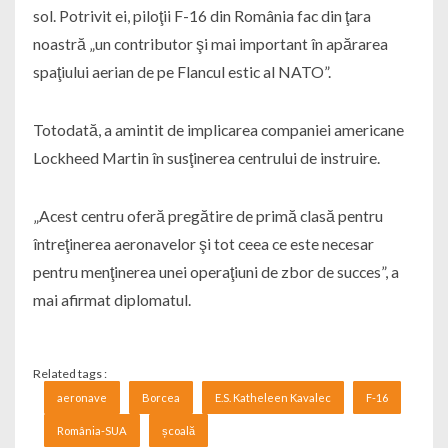
sol. Potrivit ei, piloţii F-16 din România fac din ţara
noastră „un contributor şi mai important în apărarea
spaţiului aerian de pe Flancul estic al NATO”.
Totodată, a amintit de implicarea companiei americane
Lockheed Martin în susţinerea centrului de instruire.
„Acest centru oferă pregătire de primă clasă pentru
întreţinerea aeronavelor şi tot ceea ce este necesar
pentru menţinerea unei operaţiuni de zbor de succes”, a
mai afirmat diplomatul.
Related tags :
aeronave
Borcea
E.S. Katheleen Kavalec
F-16
România-SUA
școală