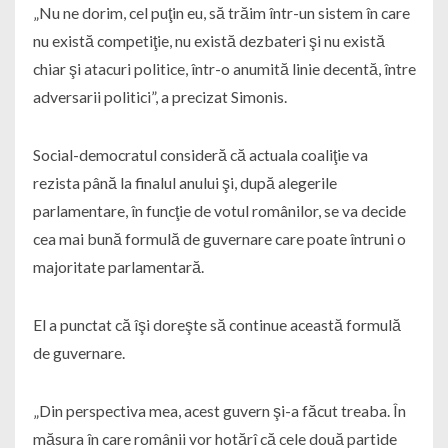
„Nu ne dorim, cel puţin eu, să trăim într-un sistem în care
nu există competiţie, nu există dezbateri şi nu există
chiar şi atacuri politice, într-o anumită linie decentă, între
adversarii politici”, a precizat Simonis.
Social-democratul consideră că actuala coaliţie va
rezista până la finalul anului şi, după alegerile
parlamentare, în funcţie de votul românilor, se va decide
cea mai bună formulă de guvernare care poate întruni o
majoritate parlamentară.
El a punctat că îşi doreşte să continue această formulă
de guvernare.
„Din perspectiva mea, acest guvern şi-a făcut treaba. În
măsura în care românii vor hotărî că cele două partide