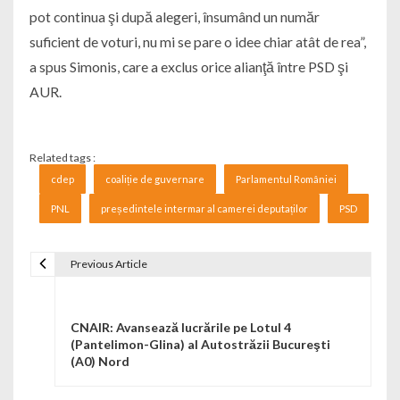
pot continua şi după alegeri, însumând un număr
suficient de voturi, nu mi se pare o idee chiar atât de rea”,
a spus Simonis, care a exclus orice alianţă între PSD şi
AUR.
Related tags :
cdep
coaliție de guvernare
Parlamentul României
PNL
președintele intermar al camerei deputaților
PSD
Previous Article
Navigare în articole
CNAIR: Avansează lucrările pe Lotul 4
(Pantelimon-Glina) al Autostrăzii Bucureşti
(A0) Nord