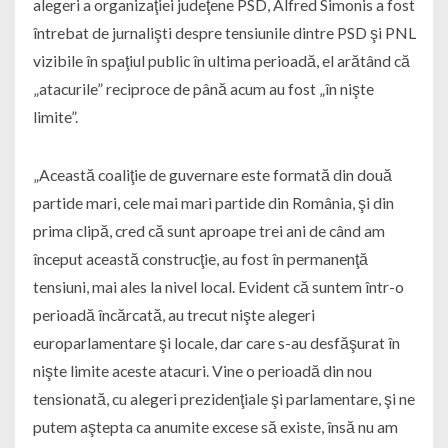
alegeri a organizaţiei judeţene PSD, Alfred Simonis a fost
întrebat de jurnalişti despre tensiunile dintre PSD şi PNL
vizibile în spaţiul public în ultima perioadă, el arătând că
„atacurile” reciproce de până acum au fost „în nişte
limite”.
„Această coaliţie de guvernare este formată din două
partide mari, cele mai mari partide din România, şi din
prima clipă, cred că sunt aproape trei ani de când am
început această construcţie, au fost în permanenţă
tensiuni, mai ales la nivel local. Evident că suntem într-o
perioadă încărcată, au trecut nişte alegeri
europarlamentare şi locale, dar care s-au desfăşurat în
nişte limite aceste atacuri. Vine o perioadă din nou
tensionată, cu alegeri prezidenţiale şi parlamentare, şi ne
putem aştepta ca anumite excese să existe, însă nu am