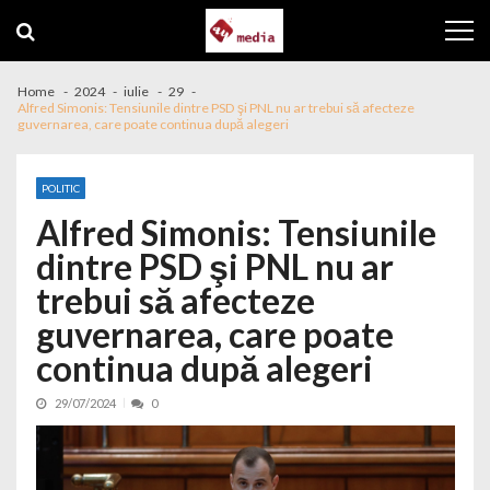
Skip to navigation
Skip to content
Home
2024
iulie
29
Alfred Simonis: Tensiunile dintre PSD şi PNL nu ar trebui să afecteze
guvernarea, care poate continua după alegeri
POLITIC
Alfred Simonis: Tensiunile
dintre PSD şi PNL nu ar
trebui să afecteze
guvernarea, care poate
continua după alegeri
29/07/2024
0