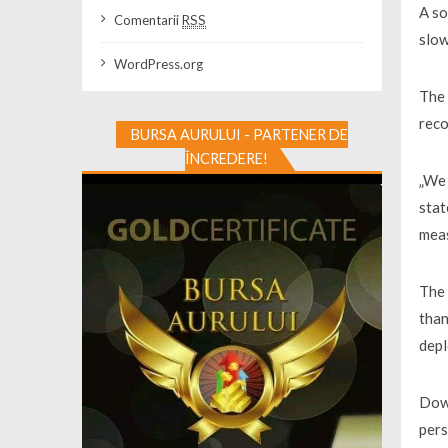
A so
Comentarii
RSS
slow
WordPress.org
The 
reco
BURSA AURULUI - PARTENER DE
ÎNCREDERE!
„We 
stat
meas
The 
than
depl
Down
pers