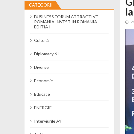
G
CATEGORII
l
Cseke Attila: Am creat, până în preze
BUSINESS FORUM ATTRACTIVE
Încă o creșă modernă pentru Alba: 40
ROMANIA INVEST IN ROMANIA
2
Ministerul Mediului derulează dezbat
EDIȚIA I
Percheziții și flagrant în Neamț: cana
Cultură
Ministerul Apărării Naționale particip
Dobânzi de pânã la 7,50% la ediția 
Diplomacy 61
MMAP pune în consultare publică proi
Diverse
Economie
Educație
ENERGIE
Interviurile AY