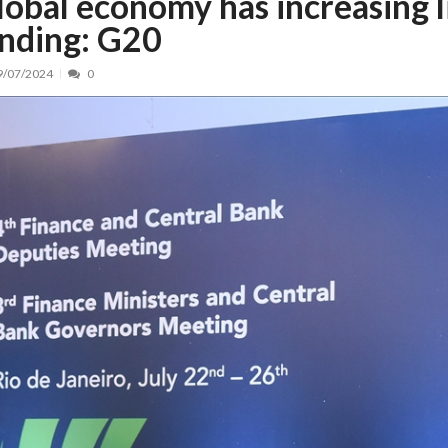
lobal economy has increasing l
anding: G20
nt, peste 5.000 de noi locuri în creșe...
15/07/2026
 de locuri noi la Zlatna prin Programul...
15/07/2026
9/07/2024
0
erea publică pentru proiectul de lege care...
15/07/2026
bis descoperit într-un colet și ascu...
15/07/2026
ă la efortul național pentru protejar...
04/08/2026
FIDELIS din luna august
04/08/2026
ectul Catalogului național al zonelor pri...
04/08/2026