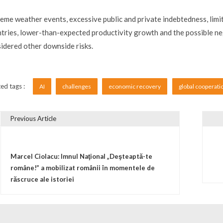
eme weather events, excessive public and private indebtedness, limite
tries, lower-than-expected productivity growth and the possible neg
idered other downside risks.
ed tags :
AI
challenges
economic recovery
global cooperat
Previous Article
vigare în articole
Marcel Ciolacu: Imnul Naţional „Deşteaptă-te
române!” a mobilizat românii în momentele de
răscruce ale istoriei