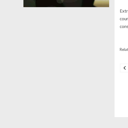
Extr
coun
cons
Relat
Na