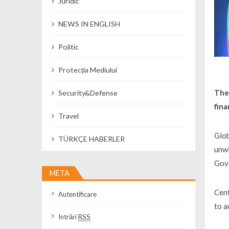
Juridic
NEWS IN ENGLISH
Politic
Protecția Mediului
Ther
Security&Defense
fina
Travel
Glob
TÜRKÇE HABERLER
unwi
Gove
META
Cent
Autentificare
to a
Intrări
RSS