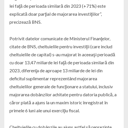
lei faţă de perioada similară din 2023 (+71%) este
explicată doar parţial de majorarea investiţiilor”,
precizează BNS.
Potrivit datelor comunicate de Ministerul Finanţelor,
citate de BNS, cheltuielile pentru investiţii (care includ
cheltuielile de capital) s-au majorat în aceeaşi perioadă
cu doar 13,47 miliarde lei faţă de perioada similară din
2023, diferenţa de aproape 13 miliarde de lei din
deficitul suplimentar reprezentând majorarea
cheltuielilor generale de funcţionare a statului, inclusiv
majorarea dobânzilor achitate pentru datoria publică, a
căror plată a ajuns la un maxim istoric înregistrat în
primele 6 luni ale unui exerciţiu fiscal.
Cheltuielile cu dobânzile au ajuns astfel să reprezinte