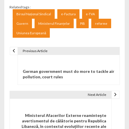
Related tags :
Biroul Național Sindical
e-Factura
e-TVA
Guvern
Ministerul Finanțelor
PIB
reforme
Uniunea Europeană
Previous Article
Navigare în articole
German government must do more to tackle air
pollution, court rules
Next Article
Ministerul Afacerilor Externe reamintește
avertismentul de călătorie pentru Republica
Libaneză, în contextul evoluțiilor recente ale