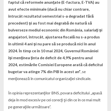
faptul că reformele anunţate (E-factura, E-TVA) au
avut efecte minimale (dacă nu chiar contrare,
întrucât rezultatul semestrial s-a degradat fără
precedent) şi au fost mai degrabă de natură să
bulverseze mediul economic din România, salariaţi şi
angajatori, întrucât, ajustarea fiscală nu s-a produs
în ultimii 4 ani şi nu pare să se producă nici în anul
2024. În timp ce în 10 mai 2024, Guvernul României
îşi menţinea ţinta de deficit de 4,9% pentru anul
2024, estimările Comisiei Europene arată că deficitul
bugetar va atinge 7% din PIB în acest an”
, se
menţionează în comunicatul organizaţiei sindicale.
În opinia reprezentanţilor BNS, povara deficitului „apasă
deja în mod excesiv pe cei corecţi şi din ce în ce mai mult
pe generaţiile următoare”.