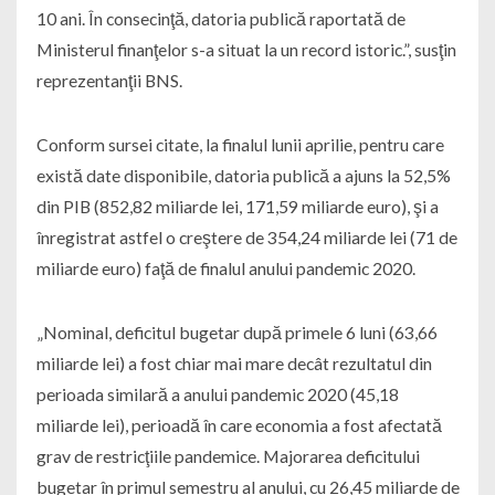
10 ani. În consecinţă, datoria publică raportată de
Ministerul finanţelor s-a situat la un record istoric.”, susţin
reprezentanţii BNS.
Conform sursei citate, la finalul lunii aprilie, pentru care
există date disponibile, datoria publică a ajuns la 52,5%
din PIB (852,82 miliarde lei, 171,59 miliarde euro), şi a
înregistrat astfel o creştere de 354,24 miliarde lei (71 de
miliarde euro) faţă de finalul anului pandemic 2020.
„Nominal, deficitul bugetar după primele 6 luni (63,66
miliarde lei) a fost chiar mai mare decât rezultatul din
perioada similară a anului pandemic 2020 (45,18
miliarde lei), perioadă în care economia a fost afectată
grav de restricţiile pandemice. Majorarea deficitului
bugetar în primul semestru al anului, cu 26,45 miliarde de