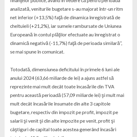
finanţelor publice, având în vedere că pentru perioada
analizată, veniturile bugetare s-au majorat într-un ritm
net inferior (+13,5%) faţă de dinamica înregistrată de
cheltuieli (+21,2%), iar sumele rambursate de Uniunea
Europeană în contul plăţilor efectuate au înregistrat o
dinamică negativă (-11,7%) faţă de perioada similară”,
se mai spune în comunicat.
Totodată, dimensiunea deficitului în primele 6 luni ale
anului 2024 (63,66 miliarde de lei) a ajuns astfel să
reprezinte mai mult decât toate încasările din TVA
pentru această perioadă (57,09 miliarde lei) şi mult mai
mult decât încasările însumate din alte 3 capitole
bugetare, respectiv din impozit pe profit, impozit pe
salarii şi venit şi din alte impozite pe venit, profit şi
câştiguri de capital toate acestea generând încasări