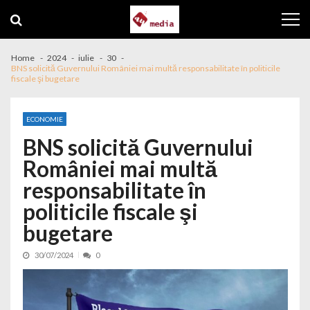
Skip to navigation
Skip to content
Home
2024
iulie
30
BNS solicită Guvernului României mai multă responsabilitate în politicile
fiscale şi bugetare
ECONOMIE
BNS solicită Guvernului
României mai multă
responsabilitate în
politicile fiscale şi
bugetare
30/07/2024
0