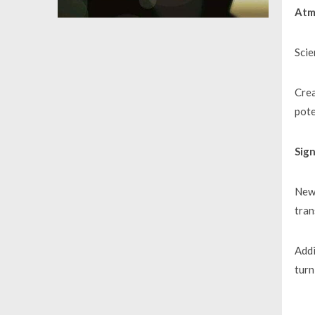
Atmo
Scie
Crea
pote
Sign
New 
tran
Addi
turn