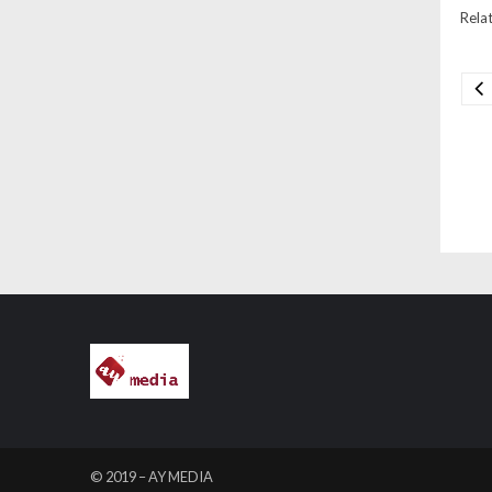
Relat
Na