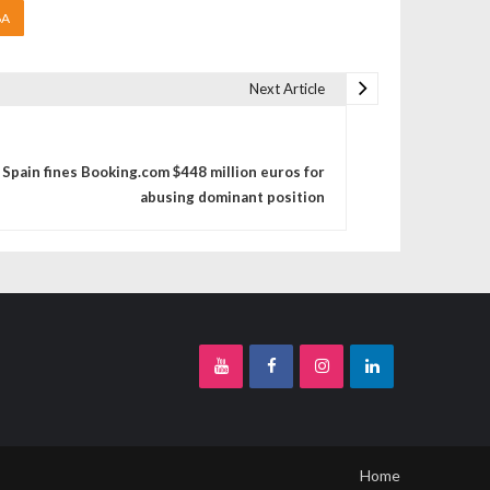
6A
Next Article
Spain fines Booking.com $448 million euros for
abusing dominant position
Home