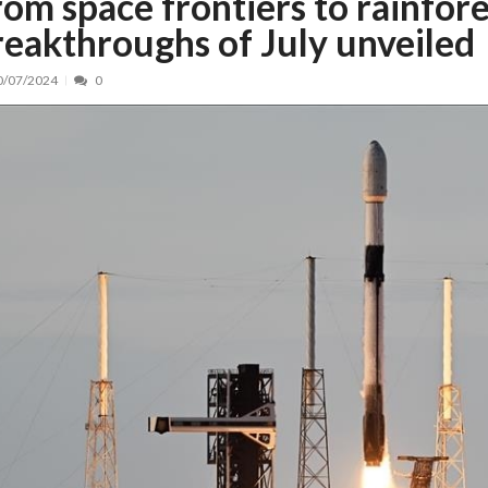
rom space frontiers to rainfores
reakthroughs of July unveiled
nt, peste 5.000 de noi locuri în creșe...
15/07/2026
 de locuri noi la Zlatna prin Programul...
15/07/2026
0/07/2024
0
erea publică pentru proiectul de lege care...
15/07/2026
bis descoperit într-un colet și ascu...
15/07/2026
ă la efortul național pentru protejar...
04/08/2026
FIDELIS din luna august
04/08/2026
ectul Catalogului național al zonelor pri...
04/08/2026