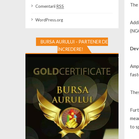
The 
Comentarii
RSS
WordPress.org
Addi
(NGC
BURSA AURULUI - PARTENER DE
Dev
ÎNCREDERE!
Ampu
fast
Thes
Furt
mean
to s