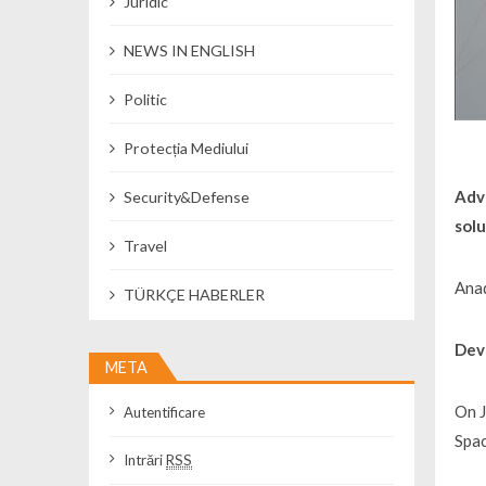
Juridic
NEWS IN ENGLISH
Politic
Protecția Mediului
Adva
Security&Defense
sol
Travel
Anad
TÜRKÇE HABERLER
Dev
META
On J
Autentificare
Spac
Intrări
RSS