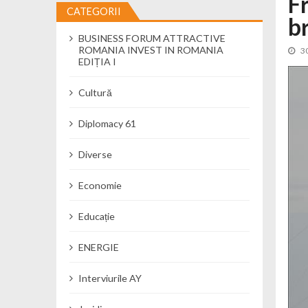
F
CATEGORII
b
Cseke Attila: Am creat, până în preze
BUSINESS FORUM ATTRACTIVE
Încă o creșă modernă pentru Alba: 40
ROMANIA INVEST IN ROMANIA
3
Ministerul Mediului derulează dezbat
EDIȚIA I
Percheziții și flagrant în Neamț: cana
Cultură
Ministerul Apărării Naționale particip
Dobânzi de pânã la 7,50% la ediția 
Diplomacy 61
MMAP pune în consultare publică proi
Diverse
Economie
Educație
ENERGIE
Interviurile AY