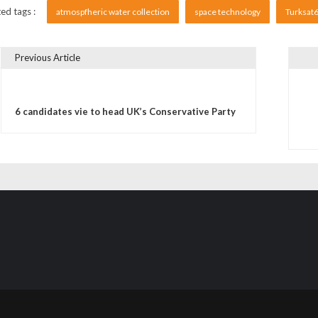
ed tags :
atmospfheric water collection
space technology
Turksat
Previous Article
vigare în articole
6 candidates vie to head UK’s Conservative Party