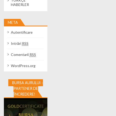
TÜRKÇE
HABERLER
META
Autentificare
Intrări
RSS
Comentarii
RSS
WordPress.org
BURSA AURULUI -
PARTENER DE
ÎNCREDERE!