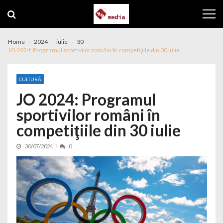
Skip to navigation
Skip to content
Home
2024
iulie
30
JO 2024: Programul sportivilor români în competiţiile din 30 iulie
CULTURĂ
JO 2024: Programul
sportivilor români în
competiţiile din 30 iulie
30/07/2024
0