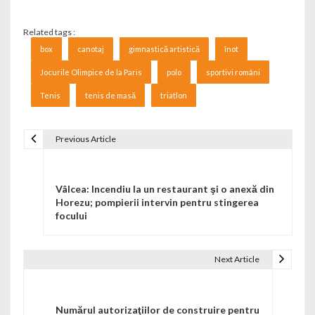
Related tags :
box
canotaj
gimnastică artistică
înot
Jocurile Olimpice de la Paris
polo
sportivi români
Tenis
tenis de masă
triatlon
Previous Article
Navigare în articole
Vâlcea: Incendiu la un restaurant şi o anexă din
Horezu; pompierii intervin pentru stingerea
focului
Next Article
Numărul autorizaţiilor de construire pentru