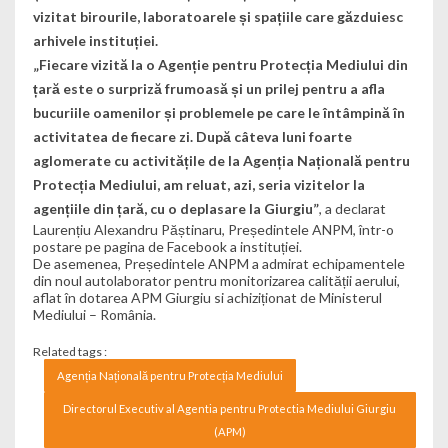
vizitat birourile, laboratoarele și spațiile care găzduiesc
arhivele instituției.
„Fiecare vizită la o Agenție pentru Protecția Mediului din
țară este o surpriză frumoasă și un prilej pentru a afla
bucuriile oamenilor și problemele pe care le întâmpină în
activitatea de fiecare zi. După câteva luni foarte
aglomerate cu activitățile de la Agenția Națională pentru
Protecția Mediului, am reluat, azi, seria vizitelor la
agențiile din țară, cu o deplasare la Giurgiu”
, a declarat
Laurențiu Alexandru Păștinaru
, Președintele ANPM, într-o
postare pe pagina de Facebook a instituției.
De asemenea, Președintele ANPM a admirat echipamentele
din noul autolaborator pentru monitorizarea calității aerului,
aflat în dotarea APM Giurgiu si achiziționat de
Ministerul
Mediului – România
.
Related tags :
Agenția Națională pentru Protecția Mediului
Directorul Executiv al Agentia pentru Protectia Mediului Giurgiu
(APM)