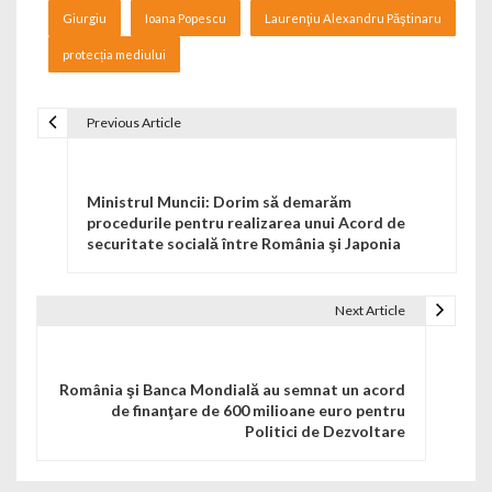
Giurgiu
Ioana Popescu
Laurenţiu Alexandru Păştinaru
protecția mediului
Previous Article
Navigare în articole
Ministrul Muncii: Dorim să demarăm
procedurile pentru realizarea unui Acord de
securitate socială între România şi Japonia
Next Article
România şi Banca Mondială au semnat un acord
de finanţare de 600 milioane euro pentru
Politici de Dezvoltare