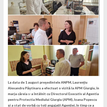
La data de 1 august președintele ANPM, Laurențiu
Alexandru Păștinaru a efectuat o vizită la APM Giurgiu, în
marja căreia s-a întâlnit cu Directorul Executiv al
Agentia
pentru Protectia Mediului Giurgiu
(APM), Ioana Popescu
și a stat de vorbă cu toți angajații Agenției, în timp ce a