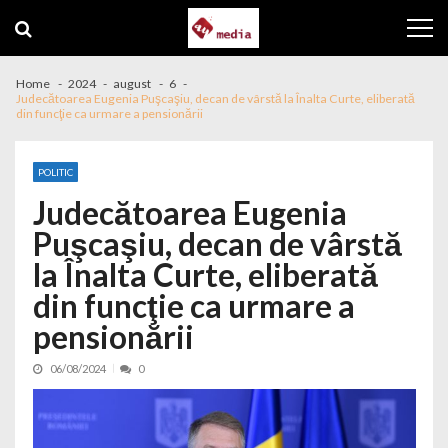
Skip to navigation
Skip to content
Home
2024
august
6
Judecătoarea Eugenia Puşcaşiu, decan de vârstă la Înalta Curte, eliberată
din funcţie ca urmare a pensionării
POLITIC
Judecătoarea Eugenia
Puşcaşiu, decan de vârstă
la Înalta Curte, eliberată
din funcţie ca urmare a
pensionării
06/08/2024
0