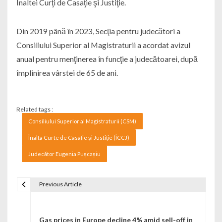
Înaltei Curţi de Casaţie şi Justiţie.
Din 2019 până în 2023, Secţia pentru judecători a
Consiliului Superior al Magistraturii a acordat avizul
anual pentru menţinerea în funcţie a judecătoarei, după
împlinirea vârstei de 65 de ani.
Related tags :
Consiliului Superior al Magistraturii (CSM)
Înalta Curte de Casaţie şi Justiţie (ÎCCJ)
Judecător Eugenia Pușcașiu
Previous Article
Navigare în articole
Gas prices in Europe decline 4% amid sell-off in