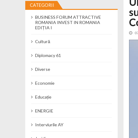
U
CATEGORII
s
Cseke Attila: Am creat, până în preze
BUSINESS FORUM ATTRACTIVE
Încă o creșă modernă pentru Alba: 40
C
ROMANIA INVEST IN ROMANIA
Ministerul Mediului derulează dezbat
EDIȚIA I
0
Percheziții și flagrant în Neamț: cana
Cultură
Ministerul Apărării Naționale particip
Dobânzi de pânã la 7,50% la ediția 
Diplomacy 61
MMAP pune în consultare publică proi
Diverse
Economie
Educație
ENERGIE
Interviurile AY