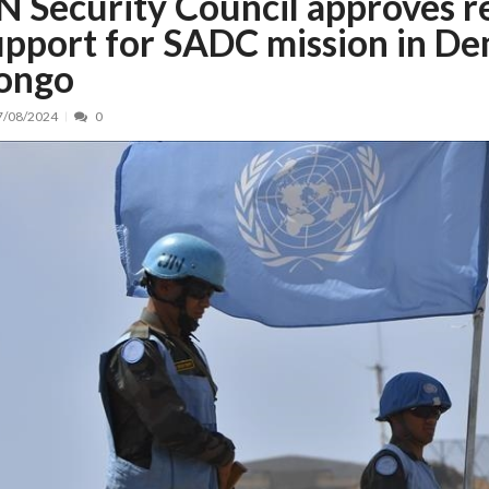
N Security Council approves r
upport for SADC mission in De
nt, peste 5.000 de noi locuri în creșe...
15/07/2026
 de locuri noi la Zlatna prin Programul...
15/07/2026
ongo
erea publică pentru proiectul de lege care...
15/07/2026
7/08/2024
0
bis descoperit într-un colet și ascu...
15/07/2026
ă la efortul național pentru protejar...
04/08/2026
FIDELIS din luna august
04/08/2026
ectul Catalogului național al zonelor pri...
04/08/2026