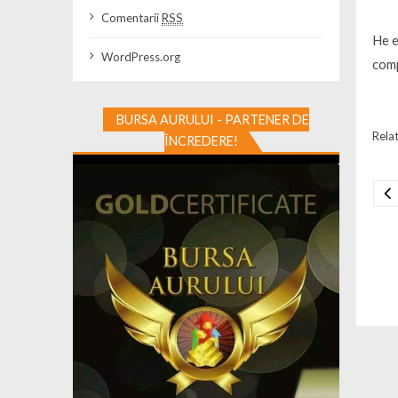
Comentarii
RSS
He e
WordPress.org
com
BURSA AURULUI - PARTENER DE
Relat
ÎNCREDERE!
Na