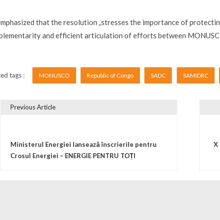
mphasized that the resolution „stresses the importance of protecting
plementarity and efficient articulation of efforts between MONU
ed tags :
MONUSCO
Republic of Congo
SADC
SAMIDRC
Previous Article
vigare în articole
Ministerul Energiei lansează înscrierile pentru
X 
Crosul Energiei – ENERGIE PENTRU TOȚI