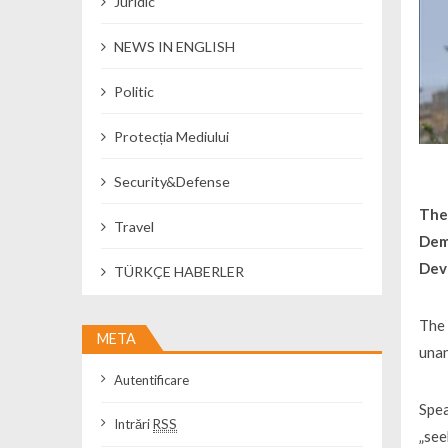
Juridic
NEWS IN ENGLISH
Politic
Protecția Mediului
Security&Defense
The
Travel
Dem
Dev
TÜRKÇE HABERLER
The 
META
unan
Autentificare
Spea
Intrări
RSS
„see