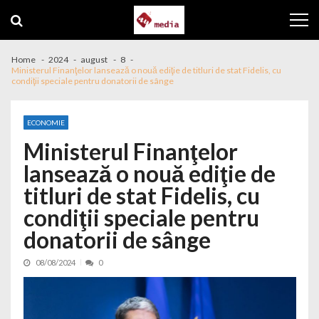
Skip to navigation
Skip to content
Home
2024
august
8
Ministerul Finanţelor lansează o nouă ediţie de titluri de stat Fidelis, cu
condiţii speciale pentru donatorii de sânge
ECONOMIE
Ministerul Finanţelor
lansează o nouă ediţie de
titluri de stat Fidelis, cu
condiţii speciale pentru
donatorii de sânge
08/08/2024
0