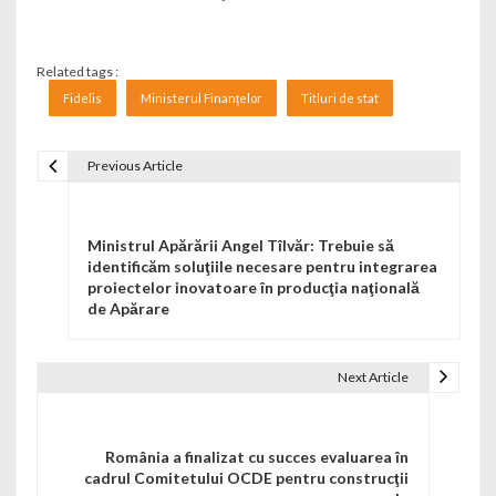
Related tags :
Fidelis
Ministerul Finanțelor
Titluri de stat
Previous Article
Navigare în articole
Ministrul Apărării Angel Tîlvăr: Trebuie să
identificăm soluţiile necesare pentru integrarea
proiectelor inovatoare în producţia naţională
de Apărare
Next Article
România a finalizat cu succes evaluarea în
cadrul Comitetului OCDE pentru construcţii