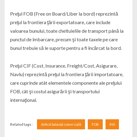
Preţul FOB (Free on Board/Liber la bord) reprezintă
preţul la frontiera ţării exportatoare, care include
valoarea bunului, toate cheltuielile de transport până la
punctul de îmbarcare, precum şi toate taxele pe care
bunul trebuie să le suporte pentru a fi încărcat la bord.
Preţul CIF (Cost, Insurance, Freight/Cost, Asigurare,
Navlu) reprezintă preţul la frontiera ţării importatoare,
care cuprinde atât elementele componente ale preţului
FOB, cât şi costul asigurării şi transportului
internaţional.
Related tags :
deficit balanță comercială
FOB
INS