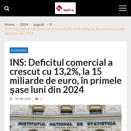
Skip to navigation
Skip to content
Home
2024
august
9
INS: Deficitul comercial a crescut cu 13,2%, la 15 miliarde de euro, în primele
şase luni din 2024
ECONOMIE
INS: Deficitul comercial a
crescut cu 13,2%, la 15
miliarde de euro, în primele
şase luni din 2024
09/08/2024
0