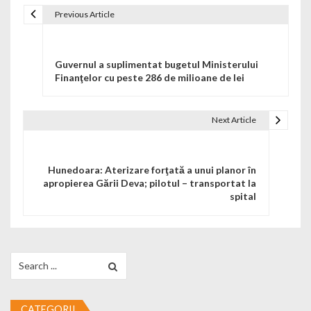
Previous Article
Navigare în articole
Guvernul a suplimentat bugetul Ministerului
Finanţelor cu peste 286 de milioane de lei
Next Article
Hunedoara: Aterizare forţată a unui planor în
apropierea Gării Deva; pilotul – transportat la
spital
Search for:
CATEGORII