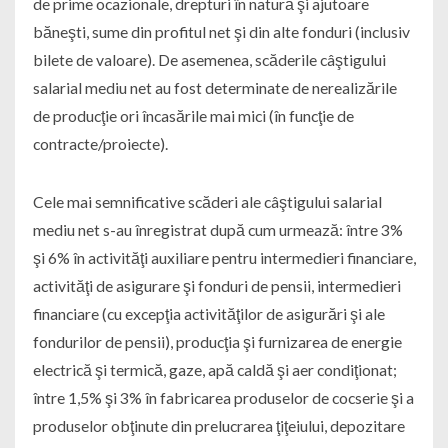
de prime ocazionale, drepturi în natură şi ajutoare
băneşti, sume din profitul net şi din alte fonduri (inclusiv
bilete de valoare). De asemenea, scăderile câştigului
salarial mediu net au fost determinate de nerealizările
de producţie ori încasările mai mici (în funcţie de
contracte/proiecte).
Cele mai semnificative scăderi ale câştigului salarial
mediu net s-au înregistrat după cum urmează: între 3%
şi 6% în activităţi auxiliare pentru intermedieri financiare,
activităţi de asigurare şi fonduri de pensii, intermedieri
financiare (cu excepţia activităţilor de asigurări şi ale
fondurilor de pensii), producţia şi furnizarea de energie
electrică şi termică, gaze, apă caldă şi aer condiţionat;
între 1,5% şi 3% în fabricarea produselor de cocserie şi a
produselor obţinute din prelucrarea ţiţeiului, depozitare