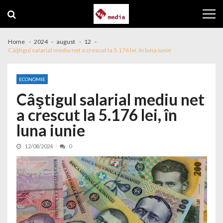
Skip to navigation
Skip to content
Home
2024
august
12
Câştigul salarial mediu net a crescut la 5.176 lei, în luna iunie
ECONOMIE
Câştigul salarial mediu net
a crescut la 5.176 lei, în
luna iunie
12/08/2024
0