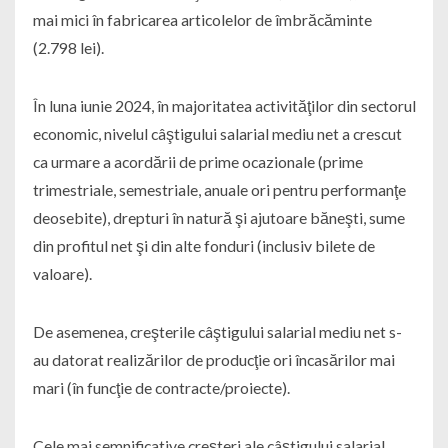
mai mici în fabricarea articolelor de îmbrăcăminte
(2.798 lei).
În luna iunie 2024, în majoritatea activităţilor din sectorul
economic, nivelul câştigului salarial mediu net a crescut
ca urmare a acordării de prime ocazionale (prime
trimestriale, semestriale, anuale ori pentru performanţe
deosebite), drepturi în natură şi ajutoare băneşti, sume
din profitul net şi din alte fonduri (inclusiv bilete de
valoare).
De asemenea, creşterile câştigului salarial mediu net s-
au datorat realizărilor de producţie ori încasărilor mai
mari (în funcţie de contracte/proiecte).
Cele mai semnificative creşteri ale câştigului salarial