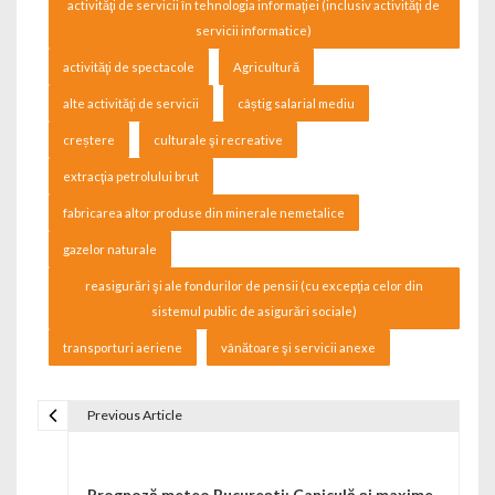
activităţi de servicii în tehnologia informaţiei (inclusiv activităţi de
servicii informatice)
activităţi de spectacole
Agricultură
alte activităţi de servicii
câștig salarial mediu
creștere
culturale şi recreative
extracţia petrolului brut
fabricarea altor produse din minerale nemetalice
gazelor naturale
reasigurări şi ale fondurilor de pensii (cu excepţia celor din
sistemul public de asigurări sociale)
transporturi aeriene
vânătoare şi servicii anexe
Previous Article
Navigare în articole
Prognoză meteo Bucureşti; Caniculă şi maxime