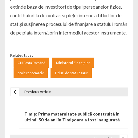
extinde baza de investitori de tipul persoanelor fizice,
contribuind la dezvoltarea pieței interne a titlurilor de
stat și susținerea procesului de finanțare a statului român
de pe piața internă prin intermediul acestor instrumente.
Related tags :
CN Poșta Română
Ministerul Finanțelor
proiect normativ
Titluri de stat Tezaur
Previous Article
Navigare în articole
Timiş: Prima maternitate publică construită în
ultimii 50 de ani în Timişoara a fost inaugurată