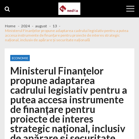
Skip to navigation
Skip to content
Home
2024
august
13
Ministerul Finanțelor propune adaptarea cadrului legislativ pentru a putea
accesa instrumente de finanțare pentru proiecte de interes strategic
național, inclusiv de apărare și securitate națională
ECONOMIE
Ministerul Finanțelor
propune adaptarea
cadrului legislativ pentru a
putea accesa instrumente
de finanțare pentru
proiecte de interes
strategic național, inclusiv
de apărare și securitate