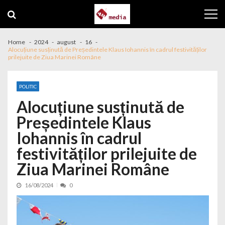
Skip to navigation
Skip to content
Home
2024
august
16
Alocuțiune susținută de Președintele Klaus Iohannis în cadrul festivităților
prilejuite de Ziua Marinei Române
POLITIC
Alocuțiune susținută de
Președintele Klaus
Iohannis în cadrul
festivităților prilejuite de
Ziua Marinei Române
16/08/2024
0