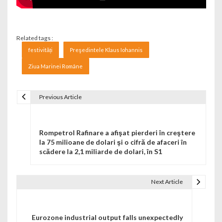
Related tags :
festivități
Preşedintele Klaus Iohannis
Ziua Marinei Române
Previous Article
Navigare în articole
Rompetrol Rafinare a afişat pierderi în creştere
la 75 milioane de dolari şi o cifră de afaceri în
scădere la 2,1 miliarde de dolari, în S1
Next Article
Eurozone industrial output falls unexpectedly