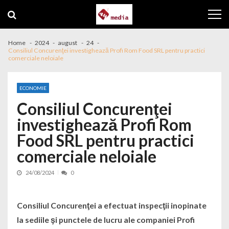
Skip to navigation
Skip to content
Home
2024
august
24
Consiliul Concurenţei investighează Profi Rom Food SRL pentru practici
comerciale neloiale
ECONOMIE
Consiliul Concurenţei
investighează Profi Rom
Food SRL pentru practici
comerciale neloiale
24/08/2024
0
Consiliul Concurenţei a efectuat inspecţii inopinate
la sediile şi punctele de lucru ale companiei Profi