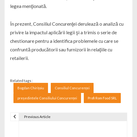
legea menţionată.
În prezent, Consiliul Concurenţei derulează o analiză cu
privire la impactul aplicării legii şi a trimis o serie de
chestionare pentru a identifica problemele cu care se
confruntă producătorii sau furnizorii în relaţiile cu
retailerii.
Related tags :
Bogdan Chirițoiu
Consiliul Concurenței
președintele Consiliului Concurenței
Profi Rom Food SRL
Previous Article
Navigare în articole