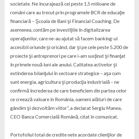
societate. Ne încurajează cei peste 1,5 milioane de
români care au trecut prin programele BCR de educaţie
financiară – Şcoala de Bani şi Financial Coaching. De
asemenea, contăm pe investiţiile în digitalizarea
operaţiunilor, care ne-au ajutat să facem banking-ul
accesibil oriunde şi oricând, dar şi pe cele peste 5.200 de
proiecte şi antreprenori pe care i-am susţinut şi finanţat
în primele nouă luni ale anului. Calitatea activelor şi
extinderea bilanţului în sectoare strategice – aşa cum
sunt energia, agricultura şi producţia industrială – ne
confirmă încrederea de care beneficiem din partea celor
ce creează valoare în România, oameni alături de care
gândim şi dezvoltăm viitor”, a declarat Sergiu Manea,
CEO Banca Comercială Română, citat în comunicat.
Portofoliul total de credite nete acordate clienţilor de