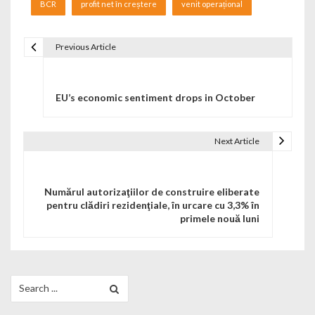
BCR
profit net în creștere
venit operațional
Previous Article
Navigare în articole
EU’s economic sentiment drops in October
Next Article
Numărul autorizaţiilor de construire eliberate
pentru clădiri rezidenţiale, în urcare cu 3,3% în
primele nouă luni
Search for: