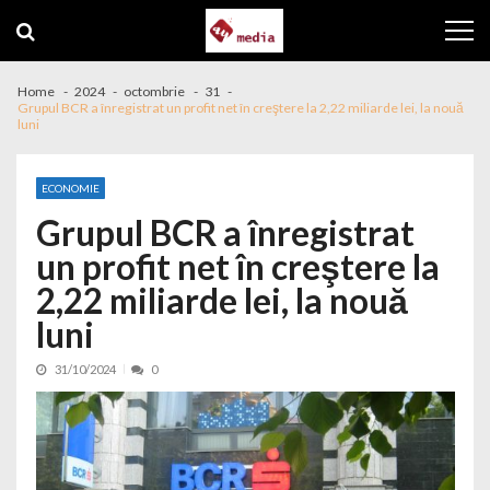
Skip to navigation
Skip to content
Home
2024
octombrie
31
Grupul BCR a înregistrat un profit net în creştere la 2,22 miliarde lei, la nouă
luni
ECONOMIE
Grupul BCR a înregistrat
un profit net în creştere la
2,22 miliarde lei, la nouă
luni
31/10/2024
0