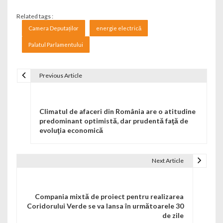
Related tags :
Camera Deputaților
energie electrică
Palatul Parlamentului
Previous Article
Navigare în articole
Climatul de afaceri din România are o atitudine
predominant optimistă, dar prudentă faţă de
evoluţia economică
Next Article
Compania mixtă de proiect pentru realizarea
Coridorului Verde se va lansa în următoarele 30
de zile