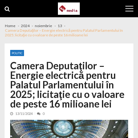
Skip to navigation
Skip to content
Home
2024
noiembrie
13
Camera Deputaţilor – Energie electrică pentru Palatul Parlamentului în
2025; licitaţie cu o valoare de peste 16 milioane lei
POLITIC
Camera Deputaţilor –
Energie electrică pentru
Palatul Parlamentului în
2025; licitaţie cu o valoare
de peste 16 milioane lei
13/11/2024
0