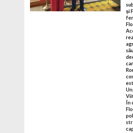
sub
și 
fer
Flo
Ac
rea
agr
său
dec
car
Rom
com
est
Ung
Vii
În 
Flo
pol
str
cap