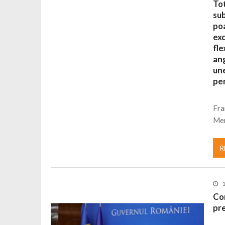
Tot
sub
poa
exc
fle
ang
une
pen
Fra
Mer
R
Con
pr