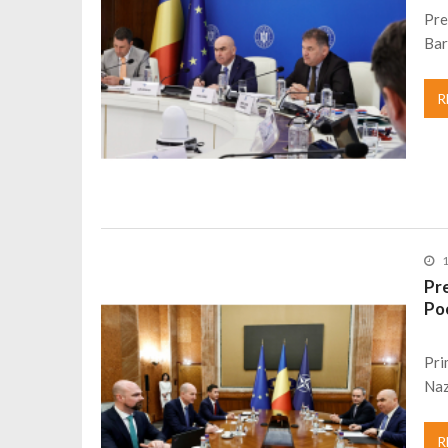
Pre
Bar
R
Pre
Po
Pri
Naz
R