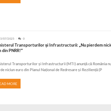
15/07/2025
0
isterul Transporturilor și Infrastructurii: „Nu pierdem nic
n din PNRR!”
isterul Transporturilor și Infrastructurii (MTI) anunță că România n
rde niciun euro din Planul Național de Redresare și Reziliență (P
EAD MORE