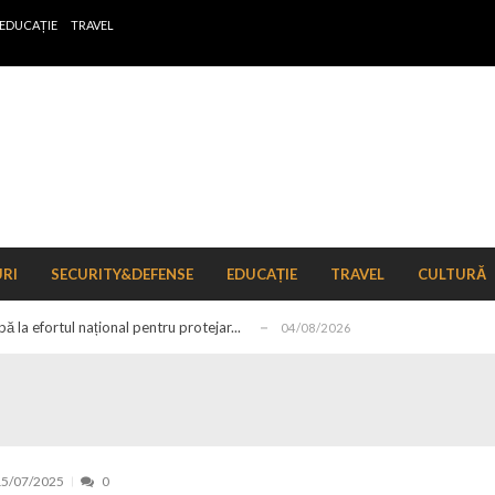
EDUCAȚIE
TRAVEL
 de locuri noi la Zlatna prin Programul...
15/07/2026
erea publică pentru proiectul de lege care...
15/07/2026
URI
SECURITY&DEFENSE
EDUCAȚIE
TRAVEL
CULTURĂ
bis descoperit într-un colet și ascu...
15/07/2026
ă la efortul național pentru protejar...
04/08/2026
FIDELIS din luna august
04/08/2026
ectul Catalogului național al zonelor pri...
04/08/2026
r de schimb ale pieței valutare în format...
04/08/2026
n pe tema energiei
04/08/2026
15/07/2025
0
zut în perioada ianuarie–mai 2026
15/07/2026