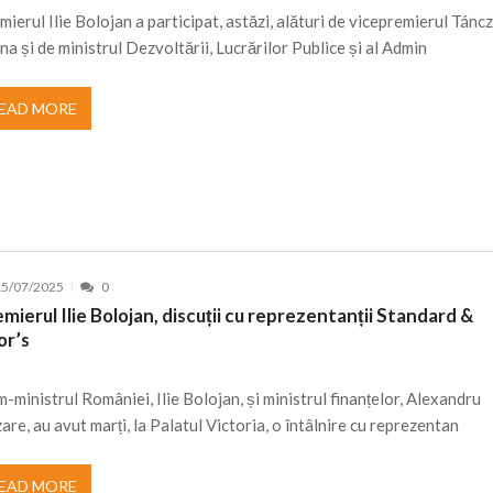
mierul Ilie Bolojan a participat, astăzi, alături de vicepremierul Tánc
na și de ministrul Dezvoltării, Lucrărilor Publice și al Admin
EAD MORE
15/07/2025
0
mierul Ilie Bolojan, discuții cu reprezentanții Standard &
or’s
m-ministrul României, Ilie Bolojan, și ministrul finanțelor, Alexandru
are, au avut marți, la Palatul Victoria, o întâlnire cu reprezentan
EAD MORE