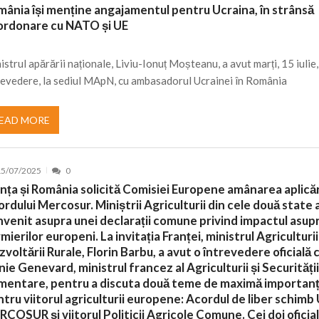
ânia își menține angajamentul pentru Ucraina, în strânsă
nt, peste 5.000 de noi locuri în creșe...
15/07/2026
ordonare cu NATO și UE
 de locuri noi la Zlatna prin Programul...
15/07/2026
erea publică pentru proiectul de lege care...
istrul apărării naționale, Liviu-Ionuț Moșteanu, a avut marți, 15 iulie,
15/07/2026
revedere, la sediul MApN, cu ambasadorul Ucrainei în România
bis descoperit într-un colet și ascu...
15/07/2026
ă la efortul național pentru protejar...
04/08/2026
EAD MORE
FIDELIS din luna august
04/08/2026
ectul Catalogului național al zonelor pri...
04/08/2026
15/07/2025
0
nța și România solicită Comisiei Europene amânarea aplicăr
rdului Mercosur. Miniștrii Agriculturii din cele două state 
venit asupra unei declarații comune privind impactul asup
mierilor europeni. La invitația Franței, ministrul Agriculturii
voltării Rurale, Florin Barbu, a avut o întrevedere oficială 
ie Genevard, ministrul francez al Agriculturii și Securități
imentare, pentru a discuta două teme de maximă importan
tru viitorul agriculturii europene: Acordul de liber schimb
COSUR și viitorul Politicii Agricole Comune. Cei doi oficial