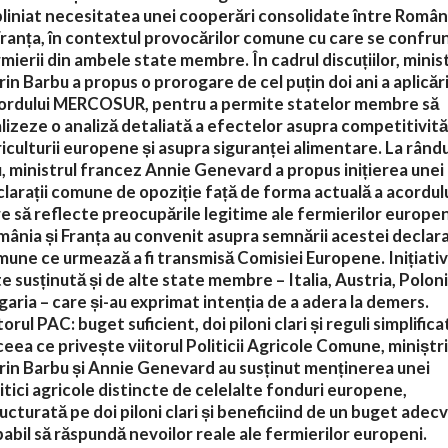
liniat necesitatea unei cooperări consolidate între Român
Franța, în contextul provocărilor comune cu care se confru
mierii din ambele state membre. În cadrul discuțiilor, minis
rin Barbu a propus o prorogare de cel puțin doi ani a aplicări
ordului MERCOSUR, pentru a permite statelor membre să
lizeze o analiză detaliată a efectelor asupra competitivităț
iculturii europene și asupra siguranței alimentare. La rându
, ministrul francez Annie Genevard a propus inițierea unei
larații comune de opoziție față de forma actuală a acordulu
e să reflecte preocupările legitime ale fermierilor europen
ânia și Franța au convenit asupra semnării acestei declara
une ce urmează a fi transmisă Comisiei Europene. Inițiati
e susținută și de alte state membre – Italia, Austria, Poloni
aria – care și-au exprimat intenția de a adera la demers.
torul PAC: buget suficient, doi piloni clari și reguli simplific
ceea ce privește viitorul Politicii Agricole Comune, miniștri
rin Barbu și Annie Genevard au susținut menținerea unei
itici agricole distincte de celelalte fonduri europene,
ucturată pe doi piloni clari și beneficiind de un buget adecv
abil să răspundă nevoilor reale ale fermierilor europeni.