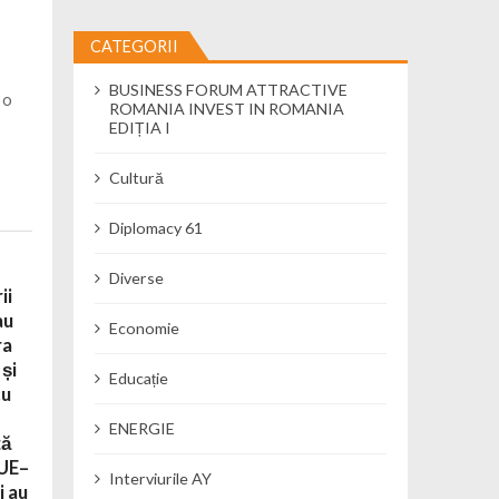
CATEGORII
BUSINESS FORUM ATTRACTIVE
 o
ROMANIA INVEST IN ROMANIA
EDIȚIA I
Cultură
Diplomacy 61
Diverse
ii
au
Economie
ra
 și
Educație
cu
i
ENERGIE
ță
 UE–
Interviurile AY
i au