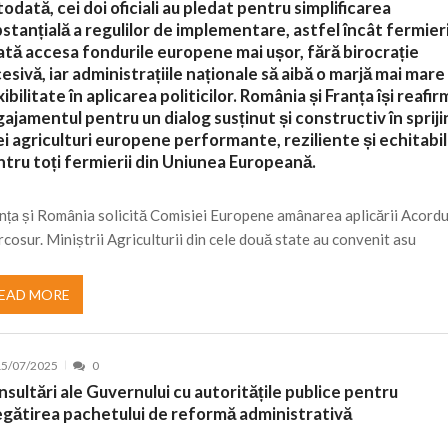
odată, cei doi oficiali au pledat pentru simplificarea
stanțială a regulilor de implementare, astfel încât fermieri
tă accesa fondurile europene mai ușor, fără birocrație
esivă, iar administrațiile naționale să aibă o marjă mai mare
xibilitate în aplicarea politicilor. România și Franța își reafi
ajamentul pentru un dialog susținut și constructiv în spriji
i agriculturi europene performante, reziliente și echitabi
tru toți fermierii din Uniunea Europeană.
nța și România solicită Comisiei Europene amânarea aplicării Acordu
cosur. Miniștrii Agriculturii din cele două state au convenit asu
EAD MORE
15/07/2025
0
sultări ale Guvernului cu autoritățile publice pentru
egătirea pachetului de reformă administrativă