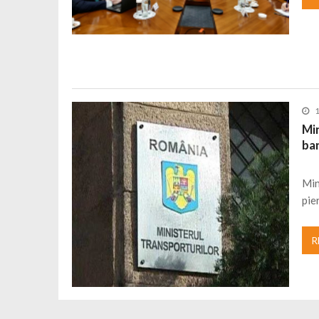
Min
ba
Min
pie
R