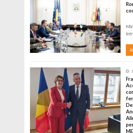
Rom
Cseke Attila: Am creat, până în preze
co
Încă o creșă modernă pentru Alba: 40
Ministerul Mediului derulează dezbat
Min
înt
Percheziții și flagrant în Neamț: cana
Ministerul Apărării Naționale particip
R
Dobânzi de pânã la 7,50% la ediția 
MMAP pune în consultare publică proi
Fra
Aco
con
fer
Dez
Ann
Al
pen
MER