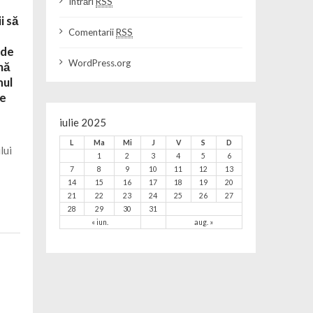
Intrări
RSS
i să
Comentarii
RSS
 de
WordPress.org
rmă
nul
le
iulie 2025
L
Ma
Mi
J
V
S
D
lui
1
2
3
4
5
6
7
8
9
10
11
12
13
14
15
16
17
18
19
20
21
22
23
24
25
26
27
28
29
30
31
« iun.
aug. »