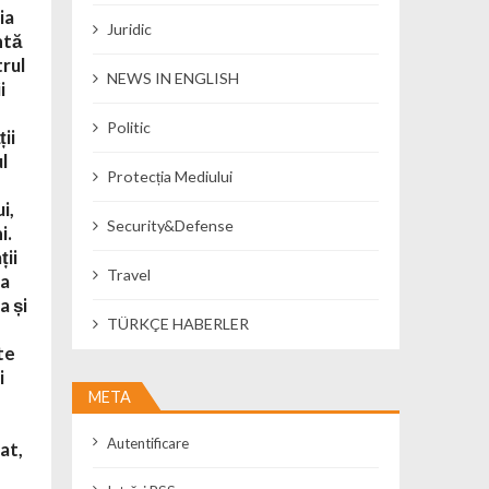
ia
Juridic
ntă
trul
NEWS IN ENGLISH
i
Politic
ii
l
Protecția Mediului
i,
Security&Defense
i.
ții
Travel
va
a și
TÜRKÇE HABERLER
ate
i
META
Autentificare
at,