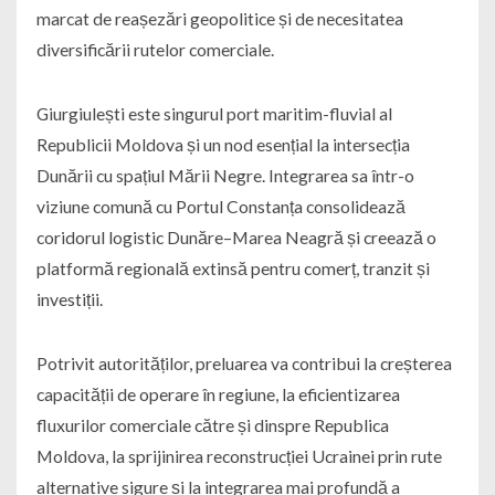
marcat de reașezări geopolitice și de necesitatea
diversificării rutelor comerciale.
Giurgiulești este singurul port maritim-fluvial al
Republicii Moldova și un nod esențial la intersecția
Dunării cu spațiul Mării Negre. Integrarea sa într-o
viziune comună cu Portul Constanța consolidează
coridorul logistic Dunăre–Marea Neagră și creează o
platformă regională extinsă pentru comerț, tranzit și
investiții.
Potrivit autorităților, preluarea va contribui la creșterea
capacității de operare în regiune, la eficientizarea
fluxurilor comerciale către și dinspre Republica
Moldova, la sprijinirea reconstrucției Ucrainei prin rute
alternative sigure și la integrarea mai profundă a