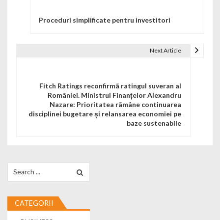
Proceduri simplificate pentru investitori
Next Article
Fitch Ratings reconfirmã ratingul suveran al
României. Ministrul Finanțelor Alexandru
Nazare: Prioritatea rãmâne continuarea
disciplinei bugetare și relansarea economiei pe
baze sustenabile
Search for:
CATEGORII