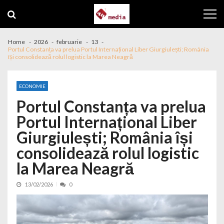
Skip to navigation
Skip to content
Home
2026
februarie
13
Portul Constanța va prelua Portul Internațional Liber Giurgiulești; România
își consolidează rolul logistic la Marea Neagră
ECONOMIE
Portul Constanța va prelua
Portul Internațional Liber
Giurgiulești; România își
consolidează rolul logistic
la Marea Neagră
13/02/2026
0