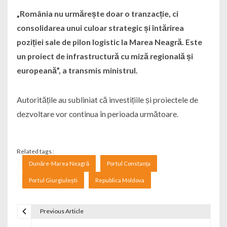
„România nu urmărește doar o tranzacție, ci
consolidarea unui culoar strategic și întărirea
poziției sale de pilon logistic la Marea Neagră. Este
un proiect de infrastructură cu miză regională și
europeană”, a transmis ministrul.
Autoritățile au subliniat că investițiile și proiectele de
dezvoltare vor continua în perioada următoare.
Related tags :
Dunăre-Marea Neagră
Portul Constanța
Portul Giurgiulești
Republica Moldova
Previous Article
Navigare în articole