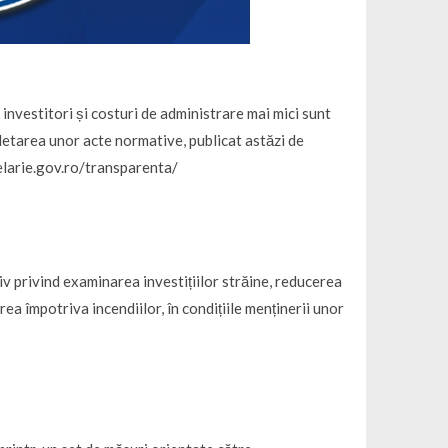
investitori și costuri de administrare mai mici sunt
letarea unor acte normative, publicat astăzi de
celarie.gov.ro/transparenta/
 privind examinarea investițiilor străine, reducerea
a împotriva incendiilor, în condițiile menținerii unor