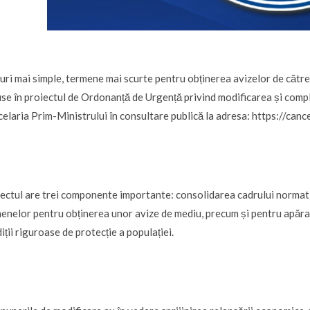
ri mai simple, termene mai scurte pentru obținerea avizelor de către 
use în proiectul de Ordonanță de Urgență privind modificarea și comp
elaria Prim-Ministrului în consultare publică la adresa: https://can
ectul are trei componente importante: consolidarea cadrului normativ
enelor pentru obținerea unor avize de mediu, precum și pentru apărare
iții riguroase de protecție a populației.