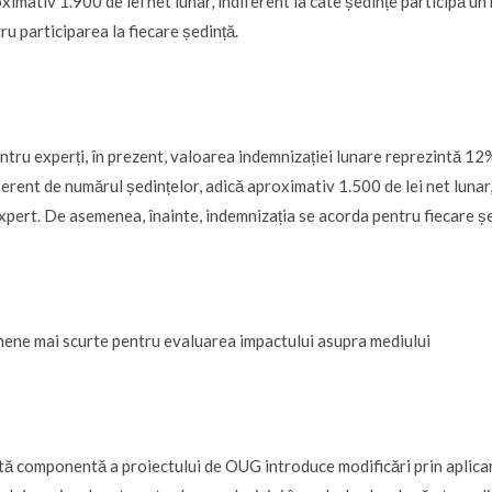
ximativ 1.900 de lei net lunar, indiferent la câte ședințe participă u
ru participarea la fiecare ședință.
ntru experți, în prezent, valoarea indemnizației lunare reprezintă 12%
ferent de numărul ședințelor, adică aproximativ 1.500 de lei net lunar
xpert. De asemenea, înainte, indemnizația se acorda pentru fiecare șe
ene mai scurte pentru evaluarea impactului asupra mediului
tă componentă a proiectului de OUG introduce modificări prin aplicar