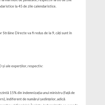
daristice la 45 de zile calendaristice.
Străine Directe va fi redus de la 9, câți sunt în
și ale experților, respectiv:
ezintă 15% din indemnizația unui ministru (față de
rn), indiferent de numărul ședințelor, adică