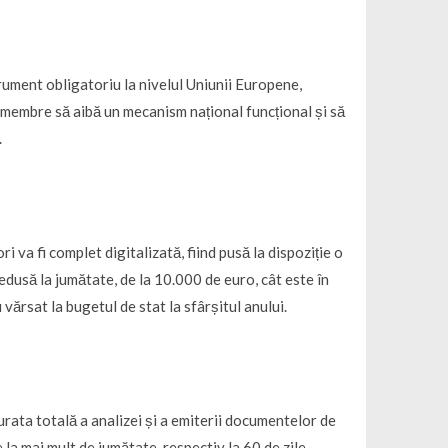
rument obligatoriu la nivelul Uniunii Europene,
 membre să aibă un mecanism național funcțional și să
.
 va fi complet digitalizată, fiind pusă la dispoziție o
edusă la jumătate, de la 10.000 de euro, cât este în
 vărsat la bugetul de stat la sfârșitul anului.
urata totală a analizei și a emiterii documentelor de
 la mai mult de jumătate, respectiv la 60 de zile