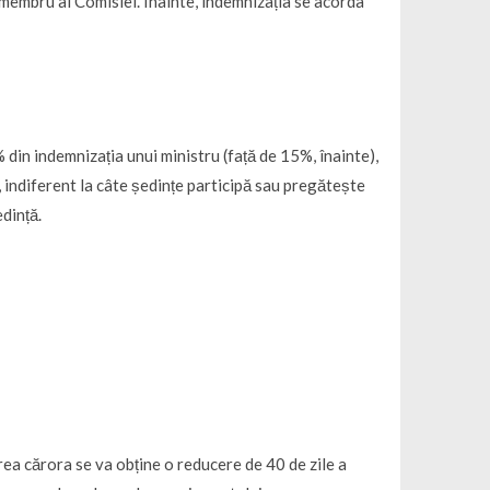
n membru al Comisiei. Înainte, indemnizația se acorda
 din indemnizația unui ministru (față de 15%, înainte),
, indiferent la câte ședințe participă sau pregătește
dință.
ea cărora se va obține o reducere de 40 de zile a