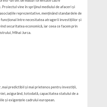
 printr-un set de măsuri orientate către
 Proiectul vine în sprijinul mediului de afaceri și
 asociațiile reprezentative, menținând standardele de
funcțional între necesitatea atragerii investițiilor și
rivind securitatea economică, iar ceea ce facem prin
strului, Mihai Jurca.
ai predictibil și mai prietenos pentru investiții,
iei, asigurând, totodată, capacitatea statului de a
iile și exigențele cadrului european.