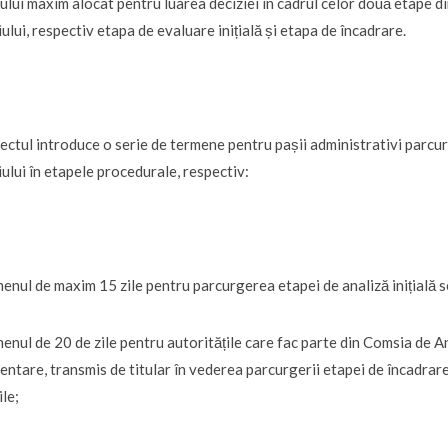
ului maxim alocat pentru luarea deciziei în cadrul celor două etape 
ului, respectiv etapa de evaluare inițială și etapa de încadrare.
ectul introduce o serie de termene pentru pașii administrativi parcu
ului în etapele procedurale, respectiv:
enul de maxim 15 zile pentru parcurgerea etapei de analiză inițială se
enul de 20 de zile pentru autoritățile care fac parte din Comsia de 
entare, transmis de titular în vederea parcurgerii etapei de încadrar
ile;