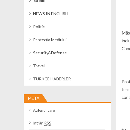
Juridic
NEWS IN ENGLISH
Politic
Măsu
Protecția Mediului
incl
Canc
Security&Defense
Travel
TÜRKÇE HABERLER
Proi
term
cond
META
Autentificare
Intrări
RSS