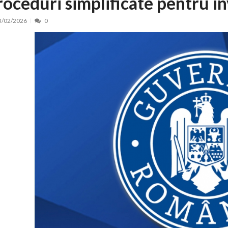
roceduri simplificate pentru in
 de locuri noi la Zlatna prin Programul...
15/07/2026
3/02/2026
0
erea publică pentru proiectul de lege care...
15/07/2026
bis descoperit într-un colet și ascu...
15/07/2026
ă la efortul național pentru protejar...
04/08/2026
FIDELIS din luna august
04/08/2026
ectul Catalogului național al zonelor pri...
04/08/2026