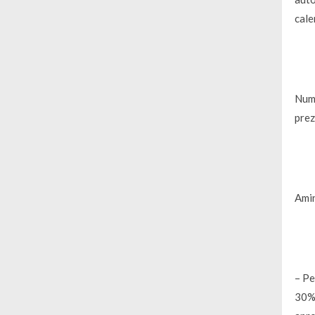
cale
Numă
prez
Amin
– Pe
30%,