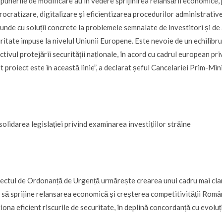
punerile de modificare au în vedere sprijinirea relansării economice,
rocratizare, digitalizare și eficientizarea procedurilor administrative.
unde cu soluții concrete la problemele semnalate de investitori și de
ritate impuse la nivelul Uniunii Europene. Este nevoie de un echilibru 
ctivul protejării securității naționale, în acord cu cadrul european p
t proiect este în această linie”, a declarat șeful Cancelariei Prim-Mini
olidarea legislației privind examinarea investițiilor străine
ectul de Ordonanță de Urgență urmărește crearea unui cadru mai clar, m
 să sprijine relansarea economică și creșterea competitivității Român
iona eficient riscurile de securitate, în deplină concordanță cu evoluț