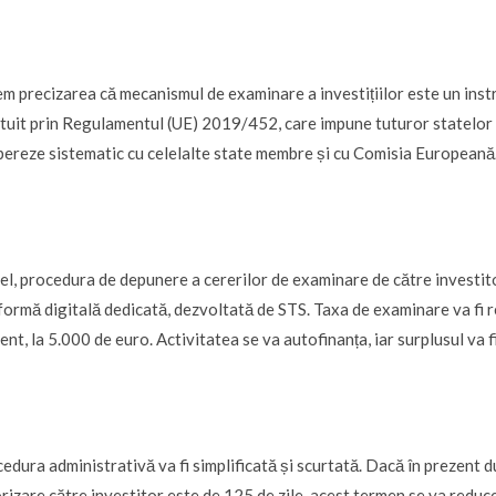
m precizarea că mecanismul de examinare a investițiilor este un inst
ituit prin Regulamentul (UE) 2019/452, care impune tuturor statelor
ereze sistematic cu celelalte state membre și cu Comisia Europeană
el, procedura de depunere a cererilor de examinare de către investitori
formă digitală dedicată, dezvoltată de STS. Taxa de examinare va fi r
ent, la 5.000 de euro. Activitatea se va autofinanța, iar surplusul va fi
edura administrativă va fi simplificată și scurtată. Dacă în prezent d
rizare către investitor este de 125 de zile, acest termen se va reduce