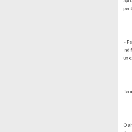
apro
pent
– Pe
indi
un e
Term
O al