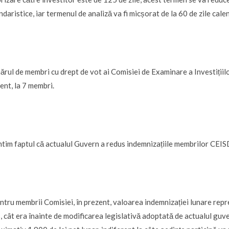
ndaristice, iar termenul de analiză va fi micșorat de la 60 de zile calen
rul de membri cu drept de vot ai Comisiei de Examinare a Investițiilor 
ent, la 7 membri.
tim faptul că actualul Guvern a redus indemnizațiile membrilor CEISD 
ntru membrii Comisiei, în prezent, valoarea indemnizației lunare repr
 cât era înainte de modificarea legislativă adoptată de actualul guve