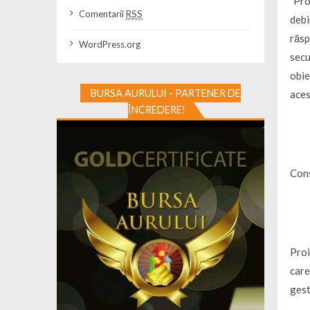
”Pro
Comentarii
RSS
debi
răsp
WordPress.org
secu
obie
BURSA AURULUI - PARTENER DE
aces
ÎNCREDERE!
Cons
Proi
care
gest