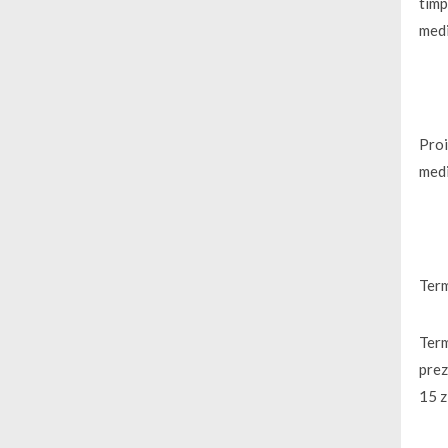
timp
medi
Proi
medi
Term
Term
prez
15 z