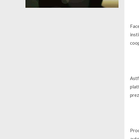
Face
inst
coop
Astf
plat
prez
Proc
auto