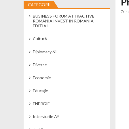
P
CATEGORII
Încă o creșă modernă pentru Alba: 40
1
BUSINESS FORUM ATTRACTIVE
Ministerul Mediului derulează dezbat
ROMANIA INVEST IN ROMANIA
Percheziții și flagrant în Neamț: cana
EDIȚIA I
Ministerul Apărării Naționale particip
Cultură
Dobânzi de pânã la 7,50% la ediția 
MMAP pune în consultare publică proi
Diplomacy 61
Diverse
Economie
Educație
ENERGIE
Interviurile AY