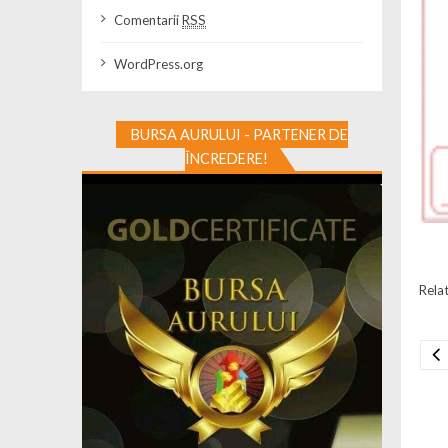
Comentarii
RSS
WordPress.org
BURSA AURULUI - PARTENER DE
ÎNCREDERE!
Relat
Na