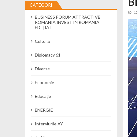
B
CATEGORII
Cseke Attila: Am creat, până în preze
1
BUSINESS FORUM ATTRACTIVE
Încă o creșă modernă pentru Alba: 40
ROMANIA INVEST IN ROMANIA
Ministerul Mediului derulează dezbat
EDIȚIA I
Percheziții și flagrant în Neamț: cana
Cultură
Ministerul Apărării Naționale particip
Dobânzi de pânã la 7,50% la ediția 
Diplomacy 61
MMAP pune în consultare publică proi
Diverse
Economie
Educație
ENERGIE
Interviurile AY