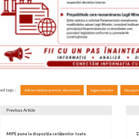
ed tags :
Adrian Veștea premier desemnat
legea minelor
Nicușor
Previous Article
vigare în articole
MIPE pune la dispoziția cetățenilor toate
D