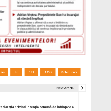
 Dan
PNL
PUSL
UDMR
Victor Ponta
Next Article
eclarația privind intenția comună de înființare a