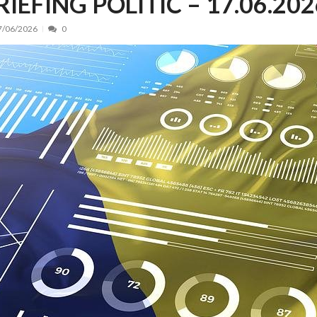
RIEFING POLITIC – 17.06.20
nt, peste 5.000 de noi locuri în creșe...
15/07/2026
7/06/2026
0
 de locuri noi la Zlatna prin Programul...
15/07/2026
erea publică pentru proiectul de lege care...
15/07/2026
bis descoperit într-un colet și ascu...
15/07/2026
ă la efortul național pentru protejar...
04/08/2026
FIDELIS din luna august
04/08/2026
ectul Catalogului național al zonelor pri...
04/08/2026