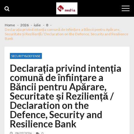
Skip to navigation
Skip to content
Home
2026
iulie
8
Declarația privind intenția comună de înființare a Băncii pentru Apărare,
Securitate și Reziliență / Declaration on the Defence, Security and Resilience
Bank
SECURITY&DEFENSE
Declarația privind intenția
comună de înființare a
Băncii pentru Apărare,
Securitate și Reziliență /
Declaration on the
Defence, Security and
Resilience Bank
08/07/2026
0