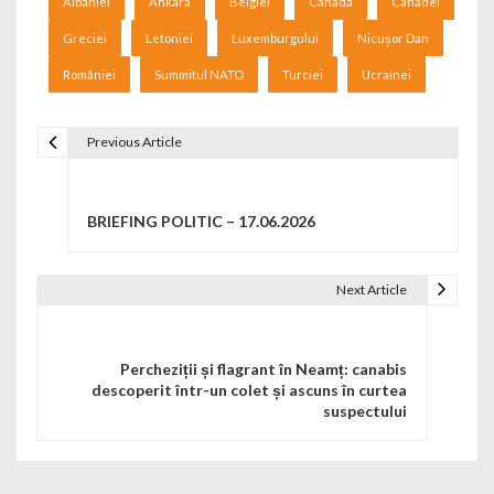
Albaniei
Ankara
Belgiei
Canada
Canadei
Greciei
Letoniei
Luxemburgului
Nicușor Dan
României
Summitul NATO
Turciei
Ucrainei
Previous Article
Navigare în articole
BRIEFING POLITIC – 17.06.2026
Next Article
Percheziții și flagrant în Neamț: canabis
descoperit într-un colet și ascuns în curtea
suspectului