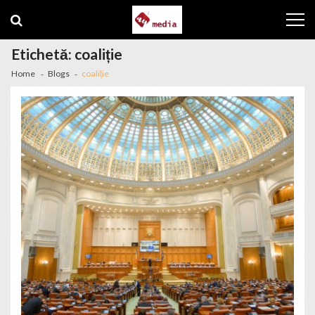
Skip to navigation
Skip to content
Etichetă: coaliție
Home
Blogs
coaliție