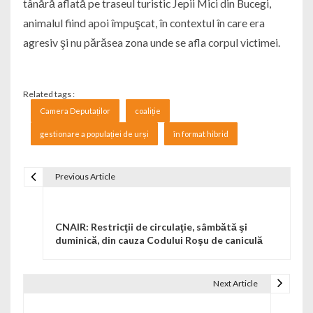
tânără aflată pe traseul turistic Jepii Mici din Bucegi,
animalul fiind apoi împuşcat, în contextul în care era
agresiv şi nu părăsea zona unde se afla corpul victimei.
Related tags :
Camera Deputaților
coaliție
gestionare a populației de urși
în format hibrid
Previous Article
Navigare în articole
CNAIR: Restricţii de circulaţie, sâmbătă şi
duminică, din cauza Codului Roşu de caniculă
Next Article