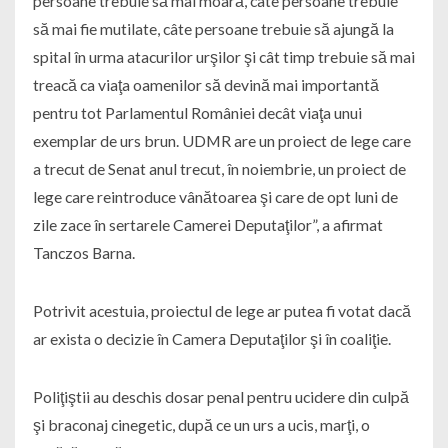
persoane trebuie să mai moară, câte persoane trebuie
să mai fie mutilate, câte persoane trebuie să ajungă la
spital în urma atacurilor urşilor şi cât timp trebuie să mai
treacă ca viaţa oamenilor să devină mai importantă
pentru tot Parlamentul României decât viaţa unui
exemplar de urs brun. UDMR are un proiect de lege care
a trecut de Senat anul trecut, în noiembrie, un proiect de
lege care reintroduce vânătoarea şi care de opt luni de
zile zace în sertarele Camerei Deputaţilor”, a afirmat
Tanczos Barna.
Potrivit acestuia, proiectul de lege ar putea fi votat dacă
ar exista o decizie în Camera Deputaţilor şi în coaliţie.
Poliţiştii au deschis dosar penal pentru ucidere din culpă
şi braconaj cinegetic, după ce un urs a ucis, marţi, o