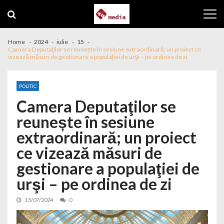
Skip to navigation
Skip to content
Home
2024
iulie
15
Camera Deputaţilor se reunește în sesiune extraordinară; un proiect ce
vizează măsuri de gestionare a populaţiei de urşi – pe ordinea de zi
POLITIC
Camera Deputaţilor se
reunește în sesiune
extraordinară; un proiect
ce vizează măsuri de
gestionare a populaţiei de
urşi – pe ordinea de zi
15/07/2024
0