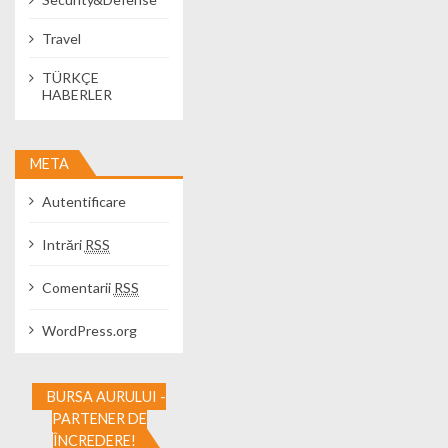
Travel
TÜRKÇE
HABERLER
META
Autentificare
Intrări
RSS
Comentarii
RSS
WordPress.org
BURSA AURULUI -
PARTENER DE
ÎNCREDERE!