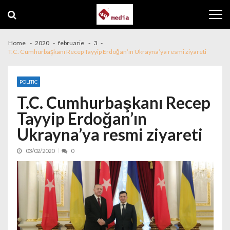
Skip to navigation
Skip to content
Home
2020
februarie
3
T.C. Cumhurbaşkanı Recep Tayyip Erdoğan’ın Ukrayna’ya resmi ziyareti
POLITIC
T.C. Cumhurbaşkanı Recep
Tayyip Erdoğan’ın
Ukrayna’ya resmi ziyareti
03/02/2020
0