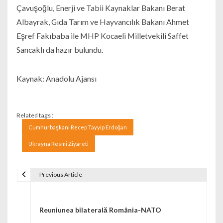
Çavuşoğlu, Enerji ve Tabii Kaynaklar Bakanı Berat
Albayrak, Gıda Tarım ve Hayvancılık Bakanı Ahmet
Eşref Fakıbaba ile MHP Kocaeli Milletvekili Saffet
Sancaklı da hazır bulundu.
Kaynak: Anadolu Ajansı
Related tags :
Cumhurbaşkanı Recep Tayyip Erdoğan
Ukrayna Resmi Ziyareti
Previous Article
Navigare în articole
Reuniunea bilaterală România-NATO