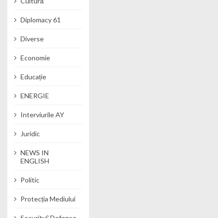
Cultură
Diplomacy 61
Diverse
Economie
Educație
ENERGIE
Interviurile AY
Juridic
NEWS IN
ENGLISH
Politic
Protecția Mediului
Security&Defense