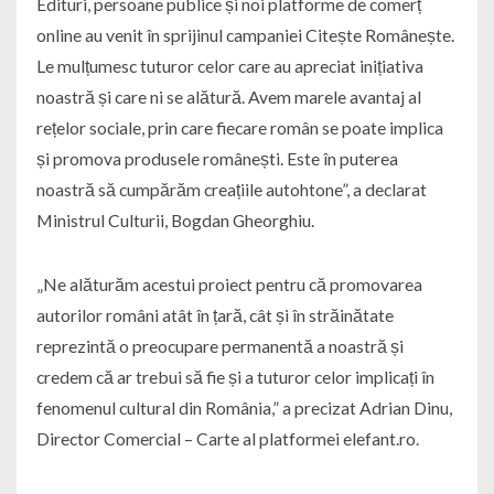
Edituri, persoane publice și noi platforme de comerț
online au venit în sprijinul campaniei Citește Românește.
Le mulțumesc tuturor celor care au apreciat inițiativa
noastră și care ni se alătură. Avem marele avantaj al
rețelor sociale, prin care fiecare român se poate implica
și promova produsele românești. Este în puterea
noastră să cumpărăm creațiile autohtone”, a declarat
Ministrul Culturii, Bogdan Gheorghiu.
„Ne alăturăm acestui proiect pentru că promovarea
autorilor români atât în țară, cât și în străinătate
reprezintă o preocupare permanentă a noastră și
credem că ar trebui să fie și a tuturor celor implicați în
fenomenul cultural din România,” a precizat Adrian Dinu,
Director Comercial – Carte al platformei elefant.ro.