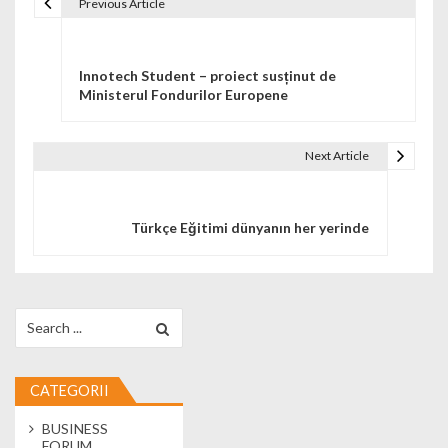
Previous Article
Navigare în articole
Innotech Student – proiect susținut de
Ministerul Fondurilor Europene
Next Article
Türkçe Eğitimi dünyanın her yerinde
Search for:
CATEGORII
BUSINESS
FORUM