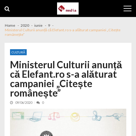
Skip to navigation
Skip to content
Home
2020
iunie
9
Ministerul Culturii anunță că Elefant.ro s-a alăturat campaniei „Citește
românește”
CULTURĂ
Ministerul Culturii anunță
că Elefant.ro s-a alăturat
campaniei „Citește
românește”
09/06/2020
0