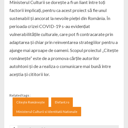
Ministerul Culturii se dorește a fi un liant între toți
factorii implicați, pentru ca acest proiect să fie unul
sustenabil și ancorat la nevoile pieței din România. În
perioada crizei COVID-19 s-au evidențiat
vulnerabilitățile culturale, care pot fi contracarate prin
adaptarea și chiar prin reinventarea strategiilor pentru a
ajunge mai aproape de oameni. Scopul proiectul „Citește
românește” este de a promova cărțile autorilor
autohtoni și de a realiza o comunicare mai bună între
aceștia și cititorii lor.
Related tags :
Citește Românește
Elefant.ro
Ministerul Culturii si Identitatii Nationale