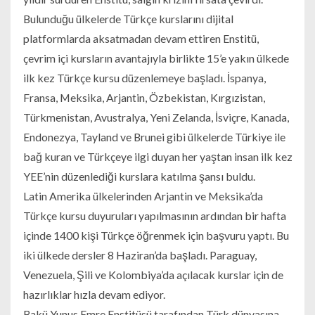
Bulunduğu ülkelerde Türkçe kurslarını dijital
platformlarda aksatmadan devam ettiren Enstitü,
çevrim içi kursların avantajıyla birlikte 15’e yakın ülkede
ilk kez Türkçe kursu düzenlemeye başladı. İspanya,
Fransa, Meksika, Arjantin, Özbekistan, Kırgızistan,
Türkmenistan, Avustralya, Yeni Zelanda, İsviçre, Kanada,
Endonezya, Tayland ve Brunei gibi ülkelerde Türkiye ile
bağ kuran ve Türkçeye ilgi duyan her yaştan insan ilk kez
YEE’nin düzenlediği kurslara katılma şansı buldu.
Latin Amerika ülkelerinden Arjantin ve Meksika’da
Türkçe kursu duyuruları yapılmasının ardından bir hafta
içinde 1400 kişi Türkçe öğrenmek için başvuru yaptı. Bu
iki ülkede dersler 8 Haziran’da başladı. Paraguay,
Venezuela, Şili ve Kolombiya’da açılacak kurslar için de
hazırlıklar hızla devam ediyor.
Bakü Yunus Emre Enstitüsü tarafından Türk dünyasına