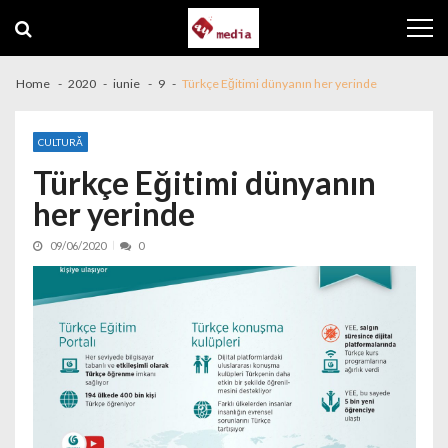
Skip to navigation
Skip to content
Home
2020
iunie
9
Türkçe Eğitimi dünyanın her yerinde
CULTURĂ
Türkçe Eğitimi dünyanın
her yerinde
09/06/2020
0