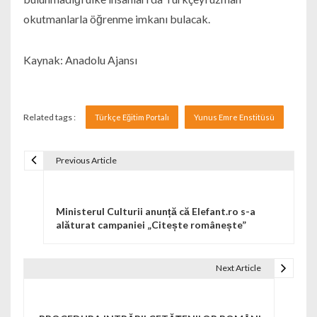
okutmanlarla öğrenme imkanı bulacak.
Kaynak: Anadolu Ajansı
Related tags :
Türkçe Eğitim Portalı
Yunus Emre Enstitüsü
Previous Article
Navigare în articole
Ministerul Culturii anunță că Elefant.ro s-a
alăturat campaniei „Citește românește”
Next Article