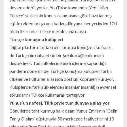
devam edebiliyorlar. YouTube kanalında „Yedi İklim
Türkçe” setlerinin konu sıralamasına göre hazırlanmış
eğitim videoları şu ana kadar, dünyanın her yerinden 100
binin üzerinde Türkçe meraklısına ulaştı.
Türkçe konuşma kulüpleri
Dijital platformlardaki uluslararası konuşma kulüpleri
de Türkçenin daha etkin bir şekilde öğrenilmesini
destekliyor. Tüm ülkelerin kendi içlerine kapandığı
pandemi döneminde, Türkçe konuşma kulüpleri farklı
ülkeler ve kültürler arasında dostluk köprüleri kuruyor.
Kulüplerde, farklı ülkelerden insanlar insanlığın evrensel
sorunlarını Türkçe kullanarak tartışıyor.
Yunus’un nefesi, Türkçeyle tüm dünyaya ulaşıyor
Gönüllerde taht kurmuş halk ozanı Yunus Emre’nin “Gelin
Tanış Olalım” düsturuyla 58 merkezde faaliyetlerini 10
yıldır sürdüren Enstitü, salgın krizini fırsata çevirdi.