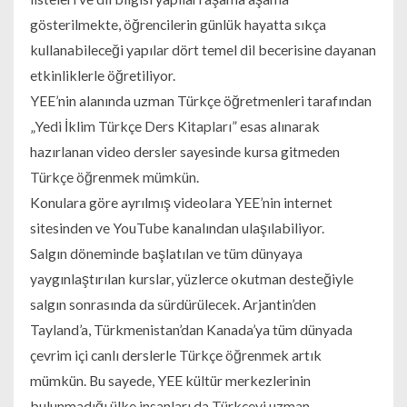
gösterilmekte, öğrencilerin günlük hayatta sıkça
kullanabileceği yapılar dört temel dil becerisine dayanan
etkinliklerle öğretiliyor.
YEE’nin alanında uzman Türkçe öğretmenleri tarafından
„Yedi İklim Türkçe Ders Kitapları” esas alınarak
hazırlanan video dersler sayesinde kursa gitmeden
Türkçe öğrenmek mümkün.
Konulara göre ayrılmış videolara YEE’nin internet
sitesinden ve YouTube kanalından ulaşılabiliyor.
Salgın döneminde başlatılan ve tüm dünyaya
yaygınlaştırılan kurslar, yüzlerce okutman desteğiyle
salgın sonrasında da sürdürülecek. Arjantin’den
Tayland’a, Türkmenistan’dan Kanada’ya tüm dünyada
çevrim içi canlı derslerle Türkçe öğrenmek artık
mümkün. Bu sayede, YEE kültür merkezlerinin
bulunmadığı ülke insanları da Türkçeyi uzman