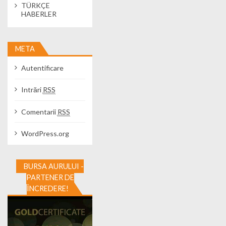
TÜRKÇE
HABERLER
META
Autentificare
Intrări
RSS
Comentarii
RSS
WordPress.org
BURSA AURULUI -
PARTENER DE
ÎNCREDERE!