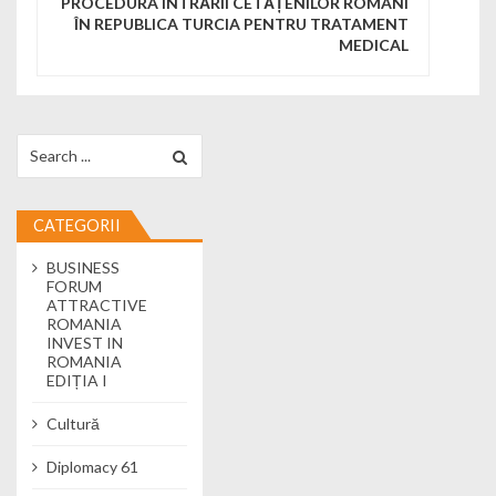
PROCEDURA INTRĂRII CETĂȚENILOR ROMÂNI
ÎN REPUBLICA TURCIA PENTRU TRATAMENT
MEDICAL
Search for:
CATEGORII
BUSINESS
FORUM
ATTRACTIVE
ROMANIA
INVEST IN
ROMANIA
EDIȚIA I
Cultură
Diplomacy 61