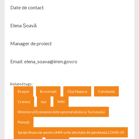
Date de contact
Elena Șoavă
Manager de proiect
Email: elena_soava@imm.gov.ro
Related tags :
Brașov
București
Cluj-Napoca
Constanta
Craiova
Iași
IMM
Ministerul Economiei Antreprenoriatului și Turismului
Ploiești
Sprijin financiar pentru IMM-urile afectate de pandemia COVID-19