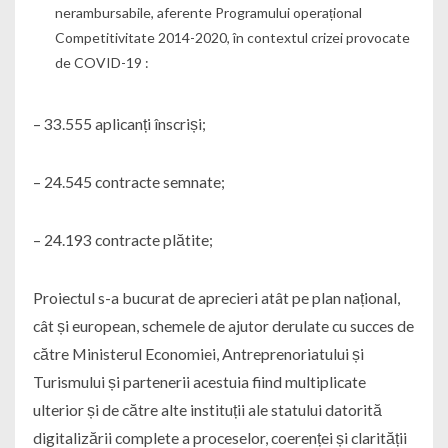
nerambursabile, aferente Programului operațional
Competitivitate 2014-2020, în contextul crizei provocate
de COVID-19 :
– 33.555 aplicanți înscriși;
– 24.545 contracte semnate;
– 24.193 contracte plătite;
Proiectul s-a bucurat de aprecieri atât pe plan național,
cât și european, schemele de ajutor derulate cu succes de
către Ministerul Economiei, Antreprenoriatului și
Turismului și partenerii acestuia fiind multiplicate
ulterior și de către alte instituții ale statului datorită
digitalizării complete a proceselor, coerenței și clarității