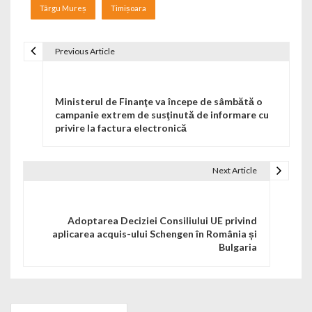
Târgu Mureș
Timișoara
Previous Article
Navigare în articole
Ministerul de Finanţe va începe de sâmbătă o
campanie extrem de susţinută de informare cu
privire la factura electronică
Next Article
Adoptarea Deciziei Consiliului UE privind
aplicarea acquis-ului Schengen în România și
Bulgaria
Search for: