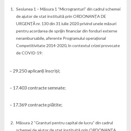
Sesiunea 1 – Măsura 1 “Microgranturi” din cadrul schemei
de ajutor de stat instituită prin ORDONANȚA DE
URGENȚĂ nr. 130 din 31 iulie 2020 privind unele măsuri
pentru acordarea de sprijin financiar din fonduri externe
nerambursabile, aferente Programului operațional
Competitivitate 2014-2020, în contextul crizei provocate
de COVID-19:
– 29.250 aplicanți înscriși;
– 17.403 contracte semnate;
– 17.369 contracte plătite;
Măsura 2 “Granturi pentru capital de lucru” din cadrul
schemei de ajutor de stat instituită prin ORDONANȚA