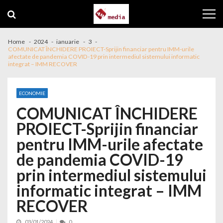
Skip to navigation
Skip to content
Home
2024
ianuarie
3
COMUNICAT ÎNCHIDERE PROIECT-Sprijin financiar pentru IMM-urile
afectate de pandemia COVID-19 prin intermediul sistemului informatic
integrat – IMM RECOVER
ECONOMIE
COMUNICAT ÎNCHIDERE
PROIECT-Sprijin financiar
pentru IMM-urile afectate
de pandemia COVID-19
prin intermediul sistemului
informatic integrat – IMM
RECOVER
03/01/2024
0