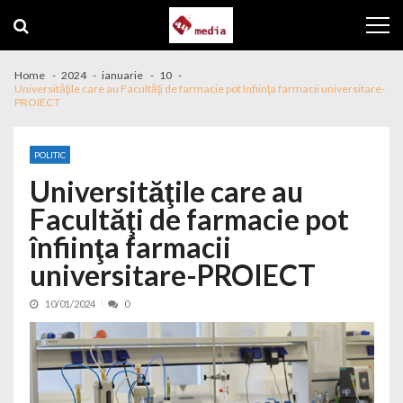
Skip to navigation
Skip to content
Home
2024
ianuarie
10
Universităţile care au Facultăţi de farmacie pot înfiinţa farmacii universitare-
PROIECT
POLITIC
Universităţile care au
Facultăţi de farmacie pot
înfiinţa farmacii
universitare-PROIECT
10/01/2024
0