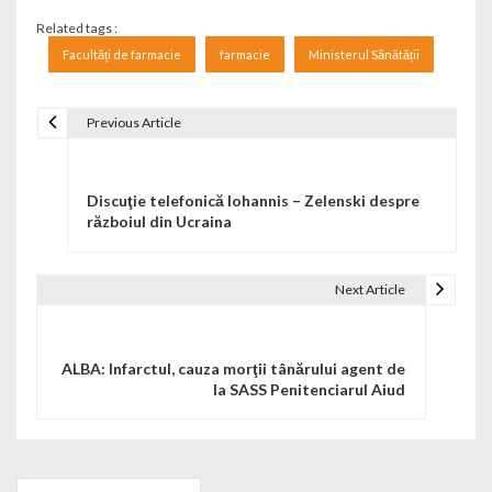
Related tags :
Facultăți de farmacie
farmacie
Ministerul Sănătății
Previous Article
Navigare în articole
Discuţie telefonică Iohannis – Zelenski despre
războiul din Ucraina
Next Article
ALBA: Infarctul, cauza morţii tânărului agent de
la SASS Penitenciarul Aiud
Search for: